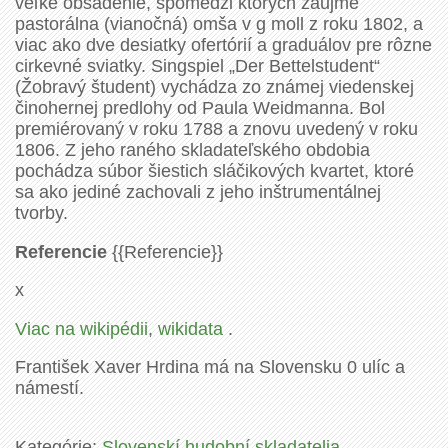
veľké obsadenie, spomedzi ktorých zaujme
pastorálna (vianočná) omša v g moll z roku 1802, a
viac ako dve desiatky ofertórií a graduálov pre rôzne
cirkevné sviatky. Singspiel „Der Bettelstudent“
(Žobravý študent) vychádza zo známej viedenskej
činohernej predlohy od Paula Weidmanna. Bol
premiérovaný v roku 1788 a znovu uvedený v roku
1806. Z jeho raného skladateľského obdobia
pochádza súbor šiestich sláčikových kvartet, ktoré
sa ako jediné zachovali z jeho inštrumentálnej
tvorby.
Referencie
{{Referencie}}
x
Viac na wikipédii
,
wikidata
.
František Xaver Hrdina má na Slovensku 0 ulíc a
námestí.
Kategórie:
Slovenskí hudobní skladatelia
, .