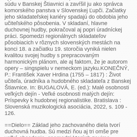
súdu v Banskej Štiavnici a zavŕšil ju ako správca
komorského panstva v Slovenskej Ľupči. Začiatky
jeho skladateľskej kariéry spadajú do obdobia jeho
učiteľského pôsobenia. V skladaní, hlavne
duchovnej hudby, pokračoval aj popri úradníckej
práci. Spomedzi regionálnych skladateľov
pôsobiacich v rôznych slovenských mestách na
konci 18. a začiatku 19. storočia vyniká nielen
kvalitou svojej hudby s prepracovaným
harmonickým plánom, ale aj faktom, že je autorom
opery – singspielu v nemeckom jazyku.KONEČNÝ,
P.: František Xaver Hrdina (1755 – 1817) : Život
učiteľa, úradníka a hudobného skladateľa z Banskej
Štiavnice. In: BUGALOVÁ, E. (ed.): Malé osobnosti
veľkých dejín - Veľké osobnosti malých dejín:
Príspevky k hudobnej regionalistike. Bratislava :
Slovenská muzikologická asociácia, 2022, s. 109 -
126.
==Dielo== Základ jeho zachovaného diela tvorí
duchovná hudba. Sú medzi ňou aj tri omše pre