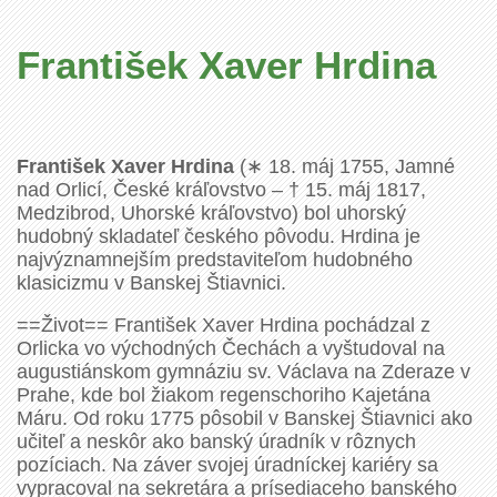
František Xaver Hrdina
František Xaver Hrdina
(∗ 18. máj 1755, Jamné
nad Orlicí, České kráľovstvo – † 15. máj 1817,
Medzibrod, Uhorské kráľovstvo) bol uhorský
hudobný skladateľ českého pôvodu. Hrdina je
najvýznamnejším predstaviteľom hudobného
klasicizmu v Banskej Štiavnici.
==Život== František Xaver Hrdina pochádzal z
Orlicka vo východných Čechách a vyštudoval na
augustiánskom gymnáziu sv. Václava na Zderaze v
Prahe, kde bol žiakom regenschoriho Kajetána
Máru. Od roku 1775 pôsobil v Banskej Štiavnici ako
učiteľ a neskôr ako banský úradník v rôznych
pozíciach. Na záver svojej úradníckej kariéry sa
vypracoval na sekretára a prísediaceho banského