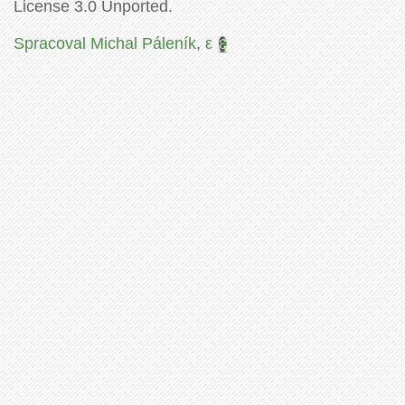
License 3.0 Unported.
Spracoval Michal Páleník
,
ε