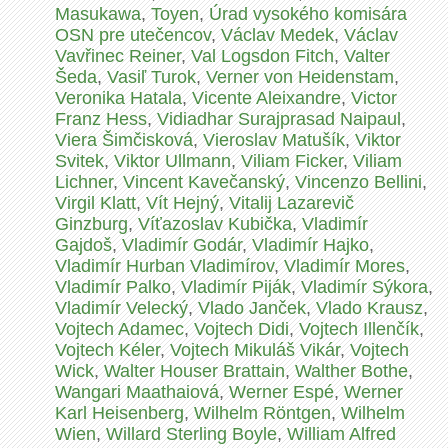
Masukawa
,
Toyen
,
Úrad vysokého komisára
OSN pre utečencov
,
Václav Medek
,
Václav
Vavřinec Reiner
,
Val Logsdon Fitch
,
Valter
Šeda
,
Vasiľ Turok
,
Verner von Heidenstam
,
Veronika Hatala
,
Vicente Aleixandre
,
Victor
Franz Hess
,
Vidiadhar Surajprasad Naipaul
,
Viera Šimčisková
,
Vieroslav Matušík
,
Viktor
Svitek
,
Viktor Ullmann
,
Viliam Ficker
,
Viliam
Lichner
,
Vincent Kavečanský
,
Vincenzo Bellini
,
Virgil Klatt
,
Vít Hejný
,
Vitalij Lazarevič
Ginzburg
,
Víťazoslav Kubička
,
Vladimír
Gajdoš
,
Vladimír Godár
,
Vladimír Hajko
,
Vladimír Hurban Vladimírov
,
Vladimír Mores
,
Vladimír Palko
,
Vladimír Piják
,
Vladimír Sýkora
,
Vladimír Velecký
,
Vlado Janček
,
Vlado Krausz
,
Vojtech Adamec
,
Vojtech Didi
,
Vojtech Illenčík
,
Vojtech Kéler
,
Vojtech Mikuláš Vikár
,
Vojtech
Wick
,
Walter Houser Brattain
,
Walther Bothe
,
Wangari Maathaiová
,
Werner Espé
,
Werner
Karl Heisenberg
,
Wilhelm Röntgen
,
Wilhelm
Wien
,
Willard Sterling Boyle
,
William Alfred