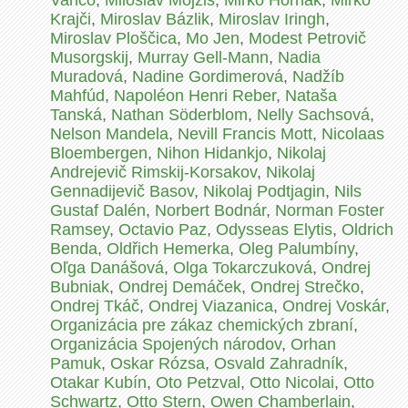
Vančo
,
Miloslav Mojžiš
,
Mirko Horňák
,
Mirko
Krajči
,
Miroslav Bázlik
,
Miroslav Iringh
,
Miroslav Ploščica
,
Mo Jen
,
Modest Petrovič
Musorgskij
,
Murray Gell-Mann
,
Nadia
Muradová
,
Nadine Gordimerová
,
Nadžíb
Mahfúd
,
Napoléon Henri Reber
,
Nataša
Tanská
,
Nathan Söderblom
,
Nelly Sachsová
,
Nelson Mandela
,
Nevill Francis Mott
,
Nicolaas
Bloembergen
,
Nihon Hidankjo
,
Nikolaj
Andrejevič Rimskij-Korsakov
,
Nikolaj
Gennadijevič Basov
,
Nikolaj Podtjagin
,
Nils
Gustaf Dalén
,
Norbert Bodnár
,
Norman Foster
Ramsey
,
Octavio Paz
,
Odysseas Elytis
,
Oldrich
Benda
,
Oldřich Hemerka
,
Oleg Palumbíny
,
Oľga Danášová
,
Olga Tokarczuková
,
Ondrej
Bubniak
,
Ondrej Demáček
,
Ondrej Strečko
,
Ondrej Tkáč
,
Ondrej Viazanica
,
Ondrej Voskár
,
Organizácia pre zákaz chemických zbraní
,
Organizácia Spojených národov
,
Orhan
Pamuk
,
Oskar Rózsa
,
Osvald Zahradník
,
Otakar Kubín
,
Oto Petzval
,
Otto Nicolai
,
Otto
Schwartz
,
Otto Stern
,
Owen Chamberlain
,