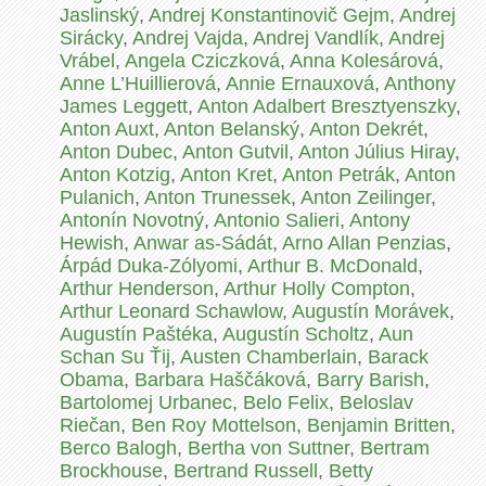
Jaslinský
,
Andrej Konstantinovič Gejm
,
Andrej
Sirácky
,
Andrej Vajda
,
Andrej Vandlík
,
Andrej
Vrábel
,
Angela Cziczková
,
Anna Kolesárová
,
Anne L’Huillierová
,
Annie Ernauxová
,
Anthony
James Leggett
,
Anton Adalbert Bresztyenszky
,
Anton Auxt
,
Anton Belanský
,
Anton Dekrét
,
Anton Dubec
,
Anton Gutvil
,
Anton Július Hiray
,
Anton Kotzig
,
Anton Kret
,
Anton Petrák
,
Anton
Pulanich
,
Anton Trunessek
,
Anton Zeilinger
,
Antonín Novotný
,
Antonio Salieri
,
Antony
Hewish
,
Anwar as-Sádát
,
Arno Allan Penzias
,
Árpád Duka-Zólyomi
,
Arthur B. McDonald
,
Arthur Henderson
,
Arthur Holly Compton
,
Arthur Leonard Schawlow
,
Augustín Morávek
,
Augustín Paštéka
,
Augustín Scholtz
,
Aun
Schan Su Ťij
,
Austen Chamberlain
,
Barack
Obama
,
Barbara Haščáková
,
Barry Barish
,
Bartolomej Urbanec
,
Belo Felix
,
Beloslav
Riečan
,
Ben Roy Mottelson
,
Benjamin Britten
,
Berco Balogh
,
Bertha von Suttner
,
Bertram
Brockhouse
,
Bertrand Russell
,
Betty