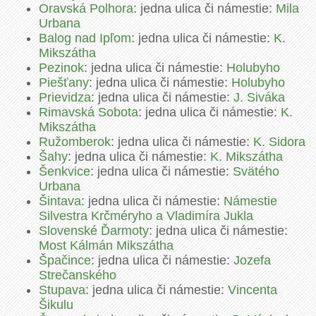
Oravská Polhora
: jedna ulica či námestie:
Mila
Urbana
Balog nad Ipľom
: jedna ulica či námestie:
K.
Mikszátha
Pezinok
: jedna ulica či námestie:
Holubyho
Piešťany
: jedna ulica či námestie:
Holubyho
Prievidza
: jedna ulica či námestie:
J. Siváka
Rimavská Sobota
: jedna ulica či námestie:
K.
Mikszátha
Ružomberok
: jedna ulica či námestie:
K. Sidora
Šahy
: jedna ulica či námestie:
K. Mikszátha
Šenkvice
: jedna ulica či námestie:
Svätého
Urbana
Šintava
: jedna ulica či námestie:
Námestie
Silvestra Krčméryho a Vladimíra Jukla
Slovenské Ďarmoty
: jedna ulica či námestie:
Most Kálmán Mikszátha
Špačince
: jedna ulica či námestie:
Jozefa
Strečanského
Stupava
: jedna ulica či námestie:
Vincenta
Šikulu