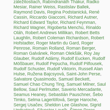
záležitostiach
,
Rabíndranáth Thákur
,
Radko
Mesiar
,
Rainer Weiss
,
Rastislav Ballek
,
Raymond Davis
,
Regina Podstanická
,
René
Cassin
,
Riccardo Giacconi
,
Richard Autner
,
Richard Edward Taylor
,
Richard Feynman
,
Richard Wagner
,
Rigoberta Menchú
,
Rinaldo
Oláh
,
Robert Andrews Millikan
,
Robert Betts
Laughlin
,
Robert Coleman Richardson
,
Robert
Hofstadter
,
Roger Martin du Gard
,
Roger
Penrose
,
Romain Rolland
,
Roman Berger
,
Roman Galvánek
,
Roman Olekšák
,
Roy Jay
Glauber
,
Rudolf Adámy
,
Rudolf Eucken
,
Rudolf
Mößbauer
,
Rudolf Pepucha
,
Rudolf Pilfousek
,
Rudolf Schuster
,
Rudolf Viktorin
,
Russell Alan
Hulse
,
Ružena Bajcsyová
,
Saint-John Perse
,
Salvatore Quasimodo
,
Samuel Beckett
,
Samuel Chao Chung Ting
,
Samuel Milner
,
Saul
Bellow
,
Saul Perlmutter
,
Saverio Mercadante
,
Seamus Heaney
,
Sebastián Pauschner
,
Šebo
Timko
,
Selma Lagerlöfová
,
Serge Haroche
,
Sergej Usačev
,
Sheldon Lee Glashow
,
Sigrid