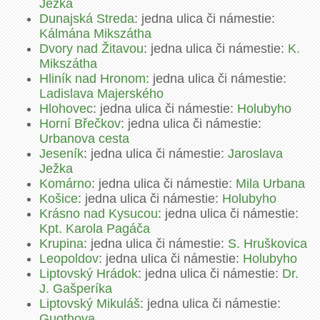
Ježka
Dunajská Streda
: jedna ulica či námestie:
Kálmána Mikszátha
Dvory nad Žitavou
: jedna ulica či námestie:
K.
Mikszátha
Hliník nad Hronom
: jedna ulica či námestie:
Ladislava Majerského
Hlohovec
: jedna ulica či námestie:
Holubyho
Horní Břečkov
: jedna ulica či námestie:
Urbanova cesta
Jeseník
: jedna ulica či námestie:
Jaroslava
Ježka
Komárno
: jedna ulica či námestie:
Mila Urbana
Košice
: jedna ulica či námestie:
Holubyho
Krásno nad Kysucou
: jedna ulica či námestie:
Kpt. Karola Pagáča
Krupina
: jedna ulica či námestie:
S. Hruškovica
Leopoldov
: jedna ulica či námestie:
Holubyho
Liptovský Hrádok
: jedna ulica či námestie:
Dr.
J. Gašperíka
Liptovský Mikuláš
: jedna ulica či námestie:
Guothova