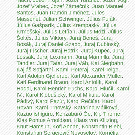
Tlach
,
Jozef Trojan
,
Jozef Turanec
,
Jozef Vogl
,
Jozef Vrabec
,
Jozef Zámečník
,
Juan Manuel
Santos
,
Juan Ramón Jiménez
,
Jules
Massenet
,
Julian Schwinger
,
Július Fuják
,
Július Gašparík
,
Július Krempaský
,
Július
Krmešský
,
Július Letňan
,
Július Móži
,
Július
Šoltés
,
Július Viktory
,
Juraj Beneš
,
Juraj
Bosák
,
Juraj Daniel-Szabó
,
Juraj Dubinský
,
Juraj Fischer
,
Juraj Hatrík
,
Juraj Kupec
,
Juraj
Lessák
,
Juraj Lexmann
,
Juraj Mamrilla
,
Juraj
Tandler
,
Juraj Tatár
,
Juraj Váh
,
Kai Siegbahn
,
Kajláš Satjárthí
,
Kamil Peteraj
,
Karel Teige
,
Karl Adolph Gjellerup
,
Karl Alexander Müller
,
Karl Ferdinand Braun
,
Karol Antolík
,
Karol
Hadai
,
Karol Henrich Fuchs
,
Karol Hlučil
,
Karol
IV.
,
Karol Klobušický
,
Karol Mikula
,
Karol
Pádivý
,
Karol Pazúr
,
Karol Rečičár
,
Karol
Rovan
,
Karol Trnovský
,
Katarína Máliková
,
Kazuo Ishiguro
,
Kenzaburó Óe
,
Kip Thorne
,
Klas Pontus Arnoldson
,
Klaus von Klitzing
,
Knut Hamsun
,
Kofi Annan
,
Konstantin Biebl
,
Konstantin Sergejevič Novoselov
,
Kornélia