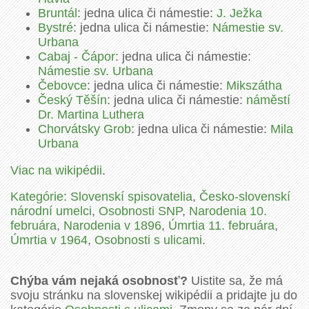
Bruntál
: jedna ulica či námestie:
J. Ježka
Bystré
: jedna ulica či námestie:
Námestie sv.
Urbana
Cabaj - Čápor
: jedna ulica či námestie:
Námestie sv. Urbana
Čebovce
: jedna ulica či námestie:
Mikszátha
Český Těšín
: jedna ulica či námestie:
náměstí
Dr. Martina Luthera
Chorvátsky Grob
: jedna ulica či námestie:
Mila
Urbana
Viac na wikipédii
.
Kategórie
:
Slovenskí spisovatelia
,
Česko-slovenskí
národní umelci
,
Osobnosti SNP
,
Narodenia 10.
februára
,
Narodenia v 1896
,
Úmrtia 11. februára
,
Úmrtia v 1964
,
Osobnosti s ulicami
.
Chýba vám nejaká osobnosť?
Uistite sa, že má
svoju stránku na slovenskej wikipédii a pridajte ju do