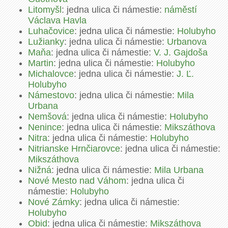
Litomyšl
: jedna ulica či námestie:
náměstí
Václava Havla
Luhačovice
: jedna ulica či námestie:
Holubyho
Lužianky
: jedna ulica či námestie:
Urbanova
Maňa
: jedna ulica či námestie:
V. J. Gajdoša
Martin
: jedna ulica či námestie:
Holubyho
Michalovce
: jedna ulica či námestie:
J. Ľ.
Holubyho
Námestovo
: jedna ulica či námestie:
Mila
Urbana
Nemšová
: jedna ulica či námestie:
Holubyho
Nenince
: jedna ulica či námestie:
Mikszáthova
Nitra
: jedna ulica či námestie:
Holubyho
Nitrianske Hrnčiarovce
: jedna ulica či námestie:
Mikszáthova
Nižná
: jedna ulica či námestie:
Mila Urbana
Nové Mesto nad Váhom
: jedna ulica či
námestie:
Holubyho
Nové Zámky
: jedna ulica či námestie:
Holubyho
Obid
: jedna ulica či námestie:
Mikszáthova