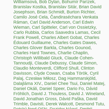
Williamsová
,
Bob Dylan
,
Bohumír Parízek
,
Branislav Kostka
,
Branislav Sitár
,
Brian David
Josephson
,
Brian Schmidt
,
Burton Richter
,
Camilo José Cela
,
Čandiraséchara Venkata
Ráman
,
Carl David Anderson
,
Carl Edwin
Wieman
,
Carl Spitteler
,
Carl von Ossietzky
,
Carlo Rubbia
,
Carlos Saavedra Lamas
,
Cecil
Frank Powell
,
Charles Albert Gobat
,
Charles
Édouard Guillaume
,
Charles Gates Dawes
,
Charles Glover Barkla
,
Charles Gounod
,
Charles Hard Townes
,
Charlie Chaplin
,
Christoph Willibald Gluck
,
Claude Cohen-
Tannoudji
,
Claude Debussy
,
Claude Simon
,
Claudio Monteverdi
,
Clifford Shull
,
Clinton
Davisson
,
Clyde Cowan
,
Csaba Török
,
Cyril
Palaj
,
Czesław Miłosz
,
Dag Hammarskjöld
,
Dalajláma XIV.
,
Daniel Chee Tsui
,
Daniel Matej
,
Daniel Okáli
,
Daniel Speer
,
Dario Fo
,
Dávid
Fröhlich
,
David J. Thouless
,
David J. Wineland
,
David Jonathan Gross
,
Dávid Paška
,
David
Trimble
,
Davisti
,
Derek Walcott
,
Desmond Tutu
,