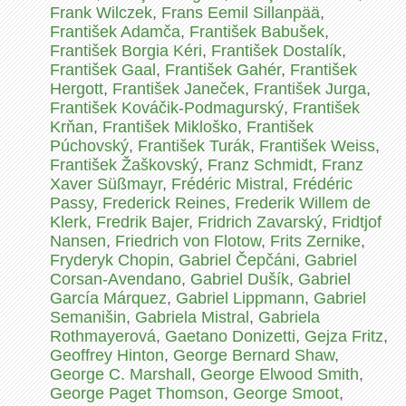
Frank Wilczek
,
Frans Eemil Sillanpää
,
František Adamča
,
František Babušek
,
František Borgia Kéri
,
František Dostalík
,
František Gaal
,
František Gahér
,
František
Hergott
,
František Janeček
,
František Jurga
,
František Kováčik-Podmagurský
,
František
Krňan
,
František Mikloško
,
František
Púchovský
,
František Turák
,
František Weiss
,
František Žaškovský
,
Franz Schmidt
,
Franz
Xaver Süßmayr
,
Frédéric Mistral
,
Frédéric
Passy
,
Frederick Reines
,
Frederik Willem de
Klerk
,
Fredrik Bajer
,
Fridrich Zavarský
,
Fridtjof
Nansen
,
Friedrich von Flotow
,
Frits Zernike
,
Fryderyk Chopin
,
Gabriel Čepčáni
,
Gabriel
Corsan-Avendano
,
Gabriel Dušík
,
Gabriel
García Márquez
,
Gabriel Lippmann
,
Gabriel
Semanišin
,
Gabriela Mistral
,
Gabriela
Rothmayerová
,
Gaetano Donizetti
,
Gejza Fritz
,
Geoffrey Hinton
,
George Bernard Shaw
,
George C. Marshall
,
George Elwood Smith
,
George Paget Thomson
,
George Smoot
,