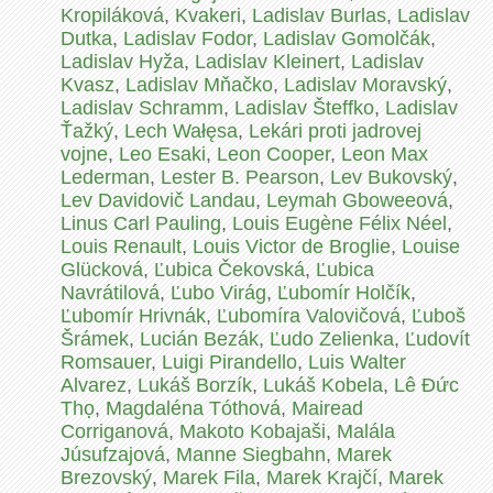
Kropiláková
,
Kvakeri
,
Ladislav Burlas
,
Ladislav
Dutka
,
Ladislav Fodor
,
Ladislav Gomolčák
,
Ladislav Hyža
,
Ladislav Kleinert
,
Ladislav
Kvasz
,
Ladislav Mňačko
,
Ladislav Moravský
,
Ladislav Schramm
,
Ladislav Šteffko
,
Ladislav
Ťažký
,
Lech Wałęsa
,
Lekári proti jadrovej
vojne
,
Leo Esaki
,
Leon Cooper
,
Leon Max
Lederman
,
Lester B. Pearson
,
Lev Bukovský
,
Lev Davidovič Landau
,
Leymah Gboweeová
,
Linus Carl Pauling
,
Louis Eugène Félix Néel
,
Louis Renault
,
Louis Victor de Broglie
,
Louise
Glücková
,
Ľubica Čekovská
,
Ľubica
Navrátilová
,
Ľubo Virág
,
Ľubomír Holčík
,
Ľubomír Hrivnák
,
Ľubomíra Valovičová
,
Ľuboš
Šrámek
,
Lucián Bezák
,
Ľudo Zelienka
,
Ľudovít
Romsauer
,
Luigi Pirandello
,
Luis Walter
Alvarez
,
Lukáš Borzík
,
Lukáš Kobela
,
Lê Ðức
Thọ
,
Magdaléna Tóthová
,
Mairead
Corriganová
,
Makoto Kobajaši
,
Malála
Júsufzajová
,
Manne Siegbahn
,
Marek
Brezovský
,
Marek Fila
,
Marek Krajčí
,
Marek