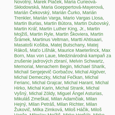
Novotný
,
Marek Piaček
,
Maria Curieová-
Skłodowská
,
Maria Goeppertová-Mayerová
,
Marián Čekovský
,
Marián Čurko
,
Marián
Trenkler
,
Marián Varga
,
Mario Vargas Llosa
,
Martin Burlas
,
Martin Bútora
,
Martin Dubovský
,
Martin Kráľ
,
Martin Luther King, Jr.
,
Martin
Mojžiš
,
Martin Ryle
,
Martin Škoviera
,
Martin
Šrámek
,
Martinus Veltman
,
Martti Ahtisaari
,
Masatoši Košiba
,
Matej Butschany
,
Matej
Rákoš
,
Maťo Lišhák
,
Maurice Maeterlinck
,
Max
Born
,
Max von Laue
,
Medzinárodná kampaň za
zrušenie jadrových zbraní
,
Melvin Schwartz
,
Memorial
,
Menachem Begin
,
Michael Sharik
,
Michail Sergejevič Gorbačov
,
Michal Algöver
,
Michal Demeczky
,
Michal Fečkan
,
Michal
Ferianc
,
Michal Grajcar
,
Michal Harant
,
Michal
Hirko
,
Michal Karin
,
Michal Strank
,
Michal
Vyšný
,
Michal Zöldy
,
Miguel Ángel Asturias
,
Mikuláš Zmeškal
,
Milan Adamčiak
,
Milan
Hejný
,
Milan Petráš
,
Milan Richter
,
Milan
Žukovič
,
Milka Zimková
,
Miloš Háčik
,
Miloš