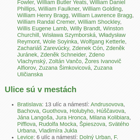
Fowler
,
William Butler Yeats
,
William Daniel
Phillips
,
William Faulkner
,
William Golding
,
William Henry Bragg
,
William Lawrence Bragg
,
William Randal Cremer
,
William Shockley
,
Willis Eugene Lamb
,
Willy Brandt
,
Winston
Churchill
,
Wisława Szymborská
,
Władysław
Reymont
,
Wole Soyinka
,
Wolfgang Ketterle
,
Zachariáš Zarevúcky
,
Zdenek Cón
,
Zdeněk
Juránek
,
Zdeněk Schneider
,
Zdeno
Vlachynský
,
Zoltán Vančo
,
Žores Ivanovič
Alfiorov
,
Zuzana Šimkovicová
,
Zuzana
Uličianska
Ulice sú v mestách
Bratislava
: 13 ulíc a námestí:
Andrusovova
,
Bachova
,
Guothova
,
Holubyho
,
Húščavova
,
Jána Langoša
,
Jura Hronca
,
Milana Kolibiara
,
Pifflova
,
Rudolfa Mocka
,
Špieszova
,
Svätého
Urbana
,
Vladimíra Jukla
Levice
: 6 ulíc a námestí:
Dolný Urban
,
F.