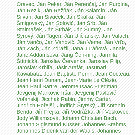
Oravec
,
Ján Pekár
,
Ján Perenčaj
,
Ján Purgina
,
Ján Rezik
,
Ján Režňák
,
Ján Salamín
,
Ján
Silván
,
Ján Siváček
,
Ján Skalka
,
Ján
Šmigovský
,
Ján Solovič
,
Jan Srb
,
Ján
Štalmašek
,
Ján Štrbák
,
Ján Šumný
,
Jan
Syrový
,
Ján Tagen
,
Ján Uličiansky
,
Ján Valach
,
Ján Vančo
,
Ján Vanovič
,
Ján Veme
,
Ján Vrťo
,
Ján Zach
,
Ján Zdražil
,
Jana Juráňová
,
Janais
,
Jane Addamsová
,
Jang Čen-ning
,
Jarmila
Štítnická
,
Jaroslav Červenka
,
Jaroslav Filip
,
Jaroslav Krbiľa
,
Jásir Arafát
,
Jasunari
Kawabata
,
Jean Baptiste Perrin
,
Jean Cocteau
,
Jean Henri Dunant
,
Jean-Marie Le Clézio
,
Jean-Paul Sartre
,
Jerome Isaac Friedman
,
Jevgenij Markovič Iršai
,
Jevgenij Pavlovič
Voľanskij
,
Jicchak Rabin
,
Jimmy Carter
,
Jindřich Hořejší
,
Jindřich Štyrský
,
Jiří Antonín
Benda
,
Jiří Frejka
,
Jiří Vodrážka
,
Jiří Voskovec
,
Jody Williamsová
,
Johann Christian Bach
,
Johann Sigismund Kusser
,
Johannes Brahms
,
Johannes Diderik van der Waals
,
Johannes