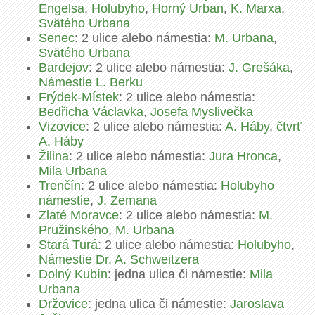
Engelsa
,
Holubyho
,
Horný Urban
,
K. Marxa
,
Svätého Urbana
Senec
: 2 ulice alebo námestia:
M. Urbana
,
Svätého Urbana
Bardejov
: 2 ulice alebo námestia:
J. Grešáka
,
Námestie L. Berku
Frýdek-Místek
: 2 ulice alebo námestia:
Bedřicha Václavka
,
Josefa Myslivečka
Vizovice
: 2 ulice alebo námestia:
A. Háby
,
čtvrť
A. Háby
Žilina
: 2 ulice alebo námestia:
Jura Hronca
,
Mila Urbana
Trenčín
: 2 ulice alebo námestia:
Holubyho
námestie
,
J. Zemana
Zlaté Moravce
: 2 ulice alebo námestia:
M.
Pružinského
,
M. Urbana
Stará Turá
: 2 ulice alebo námestia:
Holubyho
,
Námestie Dr. A. Schweitzera
Dolný Kubín
: jedna ulica či námestie:
Mila
Urbana
Držovice
: jedna ulica či námestie:
Jaroslava