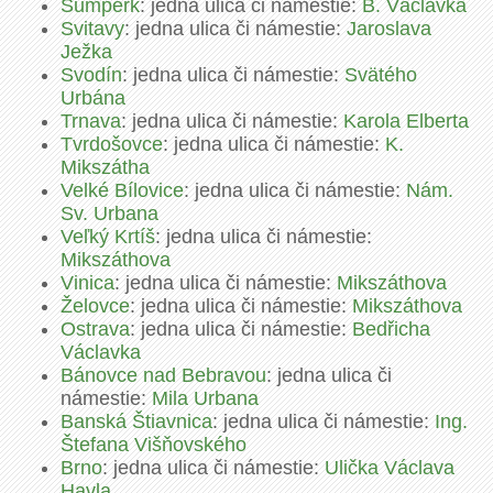
Šumperk
: jedna ulica či námestie:
B. Václavka
Svitavy
: jedna ulica či námestie:
Jaroslava
Ježka
Svodín
: jedna ulica či námestie:
Svätého
Urbána
Trnava
: jedna ulica či námestie:
Karola Elberta
Tvrdošovce
: jedna ulica či námestie:
K.
Mikszátha
Velké Bílovice
: jedna ulica či námestie:
Nám.
Sv. Urbana
Veľký Krtíš
: jedna ulica či námestie:
Mikszáthova
Vinica
: jedna ulica či námestie:
Mikszáthova
Želovce
: jedna ulica či námestie:
Mikszáthova
Ostrava
: jedna ulica či námestie:
Bedřicha
Václavka
Bánovce nad Bebravou
: jedna ulica či
námestie:
Mila Urbana
Banská Štiavnica
: jedna ulica či námestie:
Ing.
Štefana Višňovského
Brno
: jedna ulica či námestie:
Ulička Václava
Havla