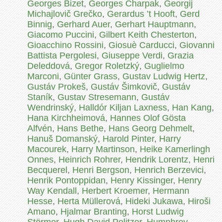
Georges Bizet
,
Georges Charpak
,
Georgij
Michajlovič Grečko
,
Gerardus ’t Hooft
,
Gerd
Binnig
,
Gerhard Auer
,
Gerhart Hauptmann
,
Giacomo Puccini
,
Gilbert Keith Chesterton
,
Gioacchino Rossini
,
Giosuè Carducci
,
Giovanni
Battista Pergolesi
,
Giuseppe Verdi
,
Grazia
Deleddová
,
Gregor Roletzký
,
Guglielmo
Marconi
,
Günter Grass
,
Gustav Ludwig Hertz
,
Gustáv Prokeš
,
Gustáv Šimkovič
,
Gustáv
Staník
,
Gustav Stresemann
,
Gustáv
Wendrinský
,
Halldór Kiljan Laxness
,
Han Kang
,
Hana Kirchheimová
,
Hannes Olof Gösta
Alfvén
,
Hans Bethe
,
Hans Georg Dehmelt
,
Hanuš Domanský
,
Harold Pinter
,
Harry
Macourek
,
Harry Martinson
,
Heike Kamerlingh
Onnes
,
Heinrich Rohrer
,
Hendrik Lorentz
,
Henri
Becquerel
,
Henri Bergson
,
Henrich Berzevici
,
Henrik Pontoppidan
,
Henry Kissinger
,
Henry
Way Kendall
,
Herbert Kroemer
,
Hermann
Hesse
,
Herta Müllerová
,
Hideki Jukawa
,
Hiroši
Amano
,
Hjalmar Branting
,
Horst Ludwig