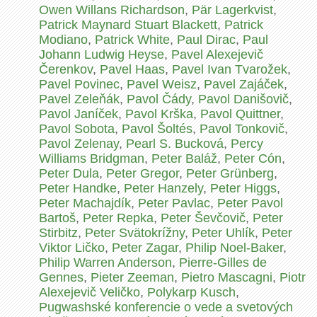
Owen Willans Richardson
,
Pär Lagerkvist
,
Patrick Maynard Stuart Blackett
,
Patrick
Modiano
,
Patrick White
,
Paul Dirac
,
Paul
Johann Ludwig Heyse
,
Pavel Alexejevič
Čerenkov
,
Pavel Haas
,
Pavel Ivan Tvarožek
,
Pavel Povinec
,
Pavel Weisz
,
Pavel Zajáček
,
Pavel Zeleňák
,
Pavol Čády
,
Pavol Danišovič
,
Pavol Janíček
,
Pavol Krška
,
Pavol Quittner
,
Pavol Sobota
,
Pavol Šoltés
,
Pavol Tonkovič
,
Pavol Zelenay
,
Pearl S. Bucková
,
Percy
Williams Bridgman
,
Peter Baláž
,
Peter Cón
,
Peter Dula
,
Peter Gregor
,
Peter Grünberg
,
Peter Handke
,
Peter Hanzely
,
Peter Higgs
,
Peter Machajdík
,
Peter Pavlac
,
Peter Pavol
Bartoš
,
Peter Repka
,
Peter Ševčovič
,
Peter
Stirbitz
,
Peter Svätokrížny
,
Peter Uhlík
,
Peter
Viktor Ličko
,
Peter Zagar
,
Philip Noel-Baker
,
Philip Warren Anderson
,
Pierre-Gilles de
Gennes
,
Pieter Zeeman
,
Pietro Mascagni
,
Piotr
Alexejevič Veličko
,
Polykarp Kusch
,
Pugwashské konferencie o vede a svetových