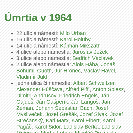
Úmrtia v 1964
22 ulíc a námestí:
Milo Urban
16 ulíc a námestí:
Karol Holuby
14 ulíc a námestí:
Kálmán Mikszáth
4 ulice alebo námestia:
Jaroslav Ježek
3 ulice alebo námestia:
Bedřich Václavek
2 ulice alebo námestia:
Alois Hába
,
Jonáš
Bohumil Guoth
,
Jur Hronec
,
Václav Havel
,
Vladimír Jukl
jedna ulica či námestie:
Albert Schweitzer
,
Alexander Húščava
,
Alfréd Piffl
,
Anton Špiesz
,
Dimitrij Andrusov
,
Friedrich Engels
,
Ján
Gajdoš
,
Ján Gašperík
,
Ján Langoš
,
Ján
Zeman
,
Johann Sebastian Bach
,
Josef
Mysliveček
,
Jozef Grešák
,
Jozef Sivák
,
Jozef
Strečanský
,
Karl Marx
,
Karol Elbert
,
Karol
Pagáč
,
Karol Sidor
,
Ladislav Berka
,
Ladislav