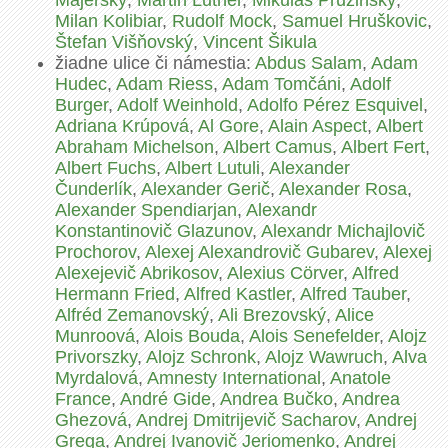
Majerský
,
Martin Luther
,
Mikuláš Pružinský
,
Milan Kolibiar
,
Rudolf Mock
,
Samuel Hruškovic
,
Štefan Višňovský
,
Vincent Šikula
žiadne ulice či námestia:
Abdus Salam
,
Adam
Hudec
,
Adam Riess
,
Adam Tomčáni
,
Adolf
Burger
,
Adolf Weinhold
,
Adolfo Pérez Esquivel
,
Adriana Krúpová
,
Al Gore
,
Alain Aspect
,
Albert
Abraham Michelson
,
Albert Camus
,
Albert Fert
,
Albert Fuchs
,
Albert Lutuli
,
Alexander
Čunderlík
,
Alexander Gerič
,
Alexander Rosa
,
Alexander Spendiarjan
,
Alexandr
Konstantinovič Glazunov
,
Alexandr Michajlovič
Prochorov
,
Alexej Alexandrovič Gubarev
,
Alexej
Alexejevič Abrikosov
,
Alexius Cörver
,
Alfred
Hermann Fried
,
Alfred Kastler
,
Alfred Tauber
,
Alfréd Zemanovský
,
Ali Brezovský
,
Alice
Munroová
,
Alois Bouda
,
Alois Senefelder
,
Alojz
Privorszky
,
Alojz Schronk
,
Alojz Wawruch
,
Alva
Myrdalová
,
Amnesty International
,
Anatole
France
,
André Gide
,
Andrea Bučko
,
Andrea
Ghezová
,
Andrej Dmitrijevič Sacharov
,
Andrej
Grega
,
Andrej Ivanovič Jeriomenko
,
Andrej