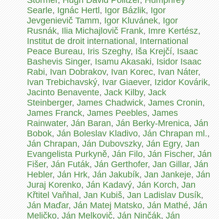
Störmer
,
Hugh David Politzer
,
Humphrey
Searle
,
Ignác Hertl
,
Igor Bázlik
,
Igor
Jevgenievič Tamm
,
Igor Kluvánek
,
Igor
Rusnák
,
Ilia Michajlovič Frank
,
Imre Kertész
,
Institut de droit international
,
International
Peace Bureau
,
Iris Szeghy
,
Iša Krejčí
,
Isaac
Bashevis Singer
,
Isamu Akasaki
,
Isidor Isaac
Rabi
,
Ivan Dobrakov
,
Ivan Korec
,
Ivan Náter
,
Ivan Trebichavský
,
Ivar Giaever
,
Izidor Kovárik
,
Jacinto Benavente
,
Jack Kilby
,
Jack
Steinberger
,
James Chadwick
,
James Cronin
,
James Franck
,
James Peebles
,
James
Rainwater
,
Ján Baran
,
Ján Berky-Mrenica
,
Ján
Bobok
,
Ján Boleslav Kladivo
,
Ján Chrapan ml.
,
Ján Chrapan
,
Ján Dubovszky
,
Ján Egry
,
Jan
Evangelista Purkyně
,
Ján Filo
,
Ján Fischer
,
Ján
Fišer
,
Ján Futák
,
Ján Gerthofer
,
Jan Gillar
,
Ján
Hebler
,
Ján Hrk
,
Ján Jakubík
,
Jan Jankeje
,
Ján
Juraj Korenko
,
Ján Kadavý
,
Ján Korch
,
Jan
Křtitel Vaňhal
,
Jan Kubiš
,
Jan Ladislav Dusík
,
Ján Maďar
,
Ján Matej Matsko
,
Ján Mathé
,
Ján
Meličko
,
Ján Melkovič
,
Ján Ninčák
,
Ján