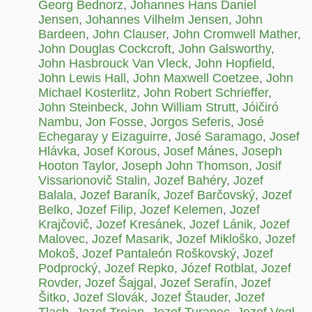
Georg Bednorz
,
Johannes Hans Daniel
Jensen
,
Johannes Vilhelm Jensen
,
John
Bardeen
,
John Clauser
,
John Cromwell Mather
,
John Douglas Cockcroft
,
John Galsworthy
,
John Hasbrouck Van Vleck
,
John Hopfield
,
John Lewis Hall
,
John Maxwell Coetzee
,
John
Michael Kosterlitz
,
John Robert Schrieffer
,
John Steinbeck
,
John William Strutt
,
Jóičiró
Nambu
,
Jon Fosse
,
Jorgos Seferis
,
José
Echegaray y Eizaguirre
,
José Saramago
,
Josef
Hlávka
,
Josef Korous
,
Josef Mánes
,
Joseph
Hooton Taylor
,
Joseph John Thomson
,
Josif
Vissarionovič Stalin
,
Jozef Bahéry
,
Jozef
Balala
,
Jozef Baraník
,
Jozef Barčovský
,
Jozef
Belko
,
Jozef Filip
,
Jozef Kelemen
,
Jozef
Krajčovič
,
Jozef Kresánek
,
Jozef Lánik
,
Jozef
Malovec
,
Jozef Masarik
,
Jozef Mikloško
,
Jozef
Mokoš
,
Jozef Pantaleón Roškovský
,
Jozef
Podprocký
,
Jozef Repko
,
Józef Rotblat
,
Jozef
Rovder
,
Jozef Šajgal
,
Jozef Serafín
,
Jozef
Šitko
,
Jozef Slovák
,
Jozef Štauder
,
Jozef