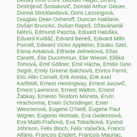
Detský fond OSN
,
Dezider Nágel
,
Dmitrij
Dmitrijevič Šostakovič
,
Donald Arthur Glaser
,
Donna Stricklandová
,
Doris Lessingová
,
Douglas Dean Osheroff
,
Duncan Haldane
,
Dušan Bruncko
,
Dušan Rapoš
,
Džaváharlál
Néhrú
,
Edmund Pascha
,
Eduard Haluška
,
Eduard Kudláč
,
Edvard Beneš
,
Edward Mills
Purcell
,
Edward Victor Appleton
,
Eisaku Sató
,
Elena Antalová
,
Elfriede Jelineková
,
Elias
Canetti
,
Élie Ducommun
,
Elie Wiesel
,
Eliška
Tomová
,
Emil Göllner
,
Emil Hácha
,
Emilio Gino
Segrè
,
Emily Greene Balchová
,
Enrico Fermi
,
Eric Allin Cornell
,
Erik Aresta
,
Erik Axel
Karlfeldt
,
Ernest Hemingway
,
Ernest Jucovič
,
Ernest Lawrence
,
Ernest Walton
,
Ernest
Žabkay
,
Ernesto Teodoro Moneta
,
Ervín
Hrachovina
,
Erwin Schrödinger
,
Ester
Wiesnerová
,
Eugene O’Neill
,
Eugene Paul
Wigner
,
Eugenio Montale
,
Eva Gedeonová
,
Eva Maliti-Fraňová
,
Eva Tokariková
,
Eyvind
Johnson
,
Felix Bloch
,
Felix Vašečka
,
Franco
Alfano
,
François Englert
,
François Mauriac
,