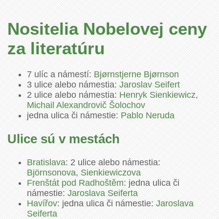
Nositelia Nobelovej ceny
za literatúru
7 ulíc a námestí:
Bjørnstjerne Bjørnson
3 ulice alebo námestia:
Jaroslav Seifert
2 ulice alebo námestia:
Henryk Sienkiewicz
,
Michail Alexandrovič Šolochov
jedna ulica či námestie:
Pablo Neruda
Ulice sú v mestách
Bratislava
: 2 ulice alebo námestia:
Björnsonova
,
Sienkiewiczova
Frenštát pod Radhoštěm
: jedna ulica či
námestie:
Jaroslava Seiferta
Havířov
: jedna ulica či námestie:
Jaroslava
Seiferta