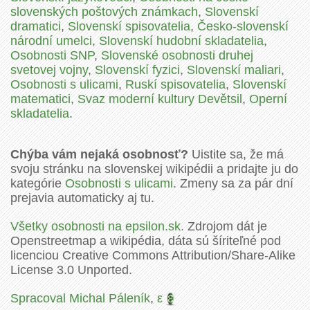
slovenských poštových známkach
,
Slovenskí
dramatici
,
Slovenskí spisovatelia
,
Česko-slovenskí
národní umelci
,
Slovenskí hudobní skladatelia
,
Osobnosti SNP
,
Slovenské osobnosti druhej
svetovej vojny
,
Slovenskí fyzici
,
Slovenskí maliari
,
Osobnosti s ulicami
,
Ruskí spisovatelia
,
Slovenskí
matematici
,
Svaz moderní kultury Devětsil
,
Operní
skladatelia
.
Chýba vám nejaká osobnosť?
Uistite sa, že má
svoju stránku na slovenskej wikipédii a pridajte ju do
kategórie
Osobnosti s ulicami
. Zmeny sa za pár dní
prejavia automaticky aj tu.
Všetky osobnosti na epsilon.sk.
Zdrojom dát je
Openstreetmap a wikipédia, dáta sú šíriteľné pod
licenciou Creative Commons Attribution/Share-Alike
License 3.0 Unported.
Spracoval Michal Páleník
,
ε