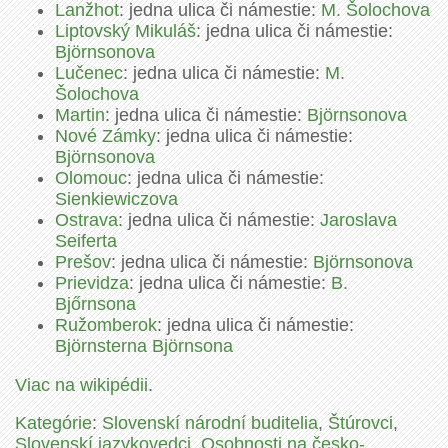
Lanžhot
: jedna ulica či námestie:
M. Šolochova
Liptovský Mikuláš
: jedna ulica či námestie:
Björnsonova
Lučenec
: jedna ulica či námestie:
M.
Šolochova
Martin
: jedna ulica či námestie:
Björnsonova
Nové Zámky
: jedna ulica či námestie:
Björnsonova
Olomouc
: jedna ulica či námestie:
Sienkiewiczova
Ostrava
: jedna ulica či námestie:
Jaroslava
Seiferta
Prešov
: jedna ulica či námestie:
Björnsonova
Prievidza
: jedna ulica či námestie:
B.
Bjőrnsona
Ružomberok
: jedna ulica či námestie:
Björnsterna Björnsona
Viac na wikipédii
.
Kategórie
:
Slovenskí národní buditelia
,
Štúrovci
,
Slovenskí jazykovedci
,
Osobnosti na česko-