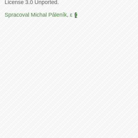
License 3.0 Unported.
Spracoval Michal Páleník
,
ε