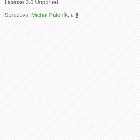
License 3.0 Unported.
Spracoval Michal Páleník
,
ε