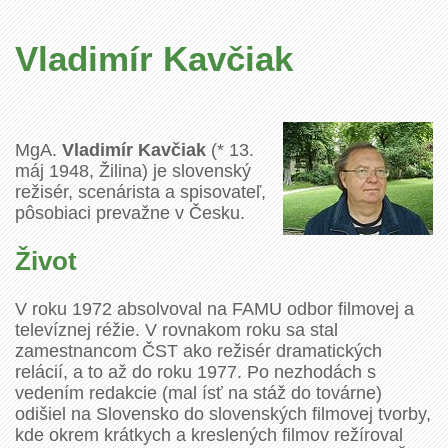
Vladimír Kavčiak
MgA.
Vladimír Kavčiak
(* 13.
máj 1948, Žilina) je slovenský
režisér, scenárista a spisovateľ,
pôsobiaci prevažne v Česku.
Život
V roku 1972 absolvoval na FAMU odbor filmovej a
televíznej réžie. V rovnakom roku sa stal
zamestnancom ČST ako režisér dramatických
relácií, a to až do roku 1977. Po nezhodách s
vedením redakcie (mal ísť na stáž do továrne)
odišiel na Slovensko do slovenských filmovej tvorby,
kde okrem krátkych a kreslených filmov režíroval