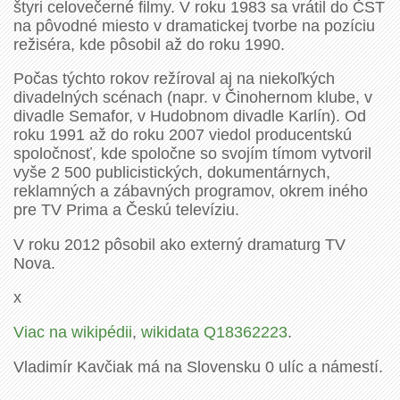
štyri celovečerné filmy. V roku 1983 sa vrátil do ČST
na pôvodné miesto v dramatickej tvorbe na pozíciu
režiséra, kde pôsobil až do roku 1990.
Počas týchto rokov režíroval aj na niekoľkých
divadelných scénach (napr. v Činohernom klube, v
divadle Semafor, v Hudobnom divadle Karlín). Od
roku 1991 až do roku 2007 viedol producentskú
spoločnosť, kde spoločne so svojím tímom vytvoril
vyše 2 500 publicistických, dokumentárnych,
reklamných a zábavných programov, okrem iného
pre TV Prima a Českú televíziu.
V roku 2012 pôsobil ako externý dramaturg TV
Nova.
x
Viac na wikipédii
,
wikidata Q18362223
.
Vladimír Kavčiak má na Slovensku 0 ulíc a námestí.