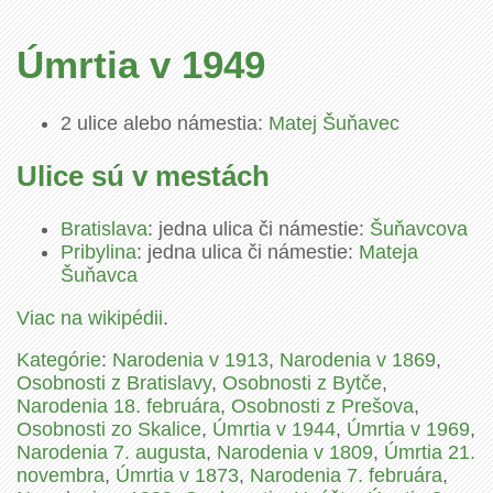
Úmrtia v 1949
2 ulice alebo námestia:
Matej Šuňavec
Ulice sú v mestách
Bratislava
: jedna ulica či námestie:
Šuňavcova
Pribylina
: jedna ulica či námestie:
Mateja
Šuňavca
Viac na wikipédii
.
Kategórie
:
Narodenia v 1913
,
Narodenia v 1869
,
Osobnosti z Bratislavy
,
Osobnosti z Bytče
,
Narodenia 18. februára
,
Osobnosti z Prešova
,
Osobnosti zo Skalice
,
Úmrtia v 1944
,
Úmrtia v 1969
,
Narodenia 7. augusta
,
Narodenia v 1809
,
Úmrtia 21.
novembra
,
Úmrtia v 1873
,
Narodenia 7. februára
,