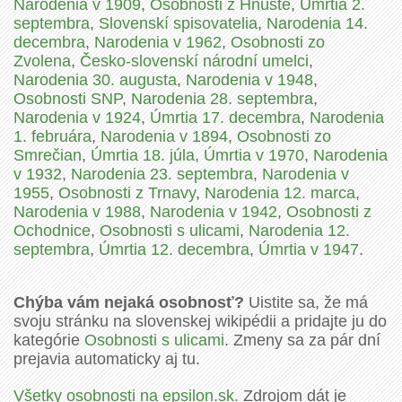
Narodenia v 1909
,
Osobnosti z Hnúšte
,
Úmrtia 2.
septembra
,
Slovenskí spisovatelia
,
Narodenia 14.
decembra
,
Narodenia v 1962
,
Osobnosti zo
Zvolena
,
Česko-slovenskí národní umelci
,
Narodenia 30. augusta
,
Narodenia v 1948
,
Osobnosti SNP
,
Narodenia 28. septembra
,
Narodenia v 1924
,
Úmrtia 17. decembra
,
Narodenia
1. februára
,
Narodenia v 1894
,
Osobnosti zo
Smrečian
,
Úmrtia 18. júla
,
Úmrtia v 1970
,
Narodenia
v 1932
,
Narodenia 23. septembra
,
Narodenia v
1955
,
Osobnosti z Trnavy
,
Narodenia 12. marca
,
Narodenia v 1988
,
Narodenia v 1942
,
Osobnosti z
Ochodnice
,
Osobnosti s ulicami
,
Narodenia 12.
septembra
,
Úmrtia 12. decembra
,
Úmrtia v 1947
.
Chýba vám nejaká osobnosť?
Uistite sa, že má
svoju stránku na slovenskej wikipédii a pridajte ju do
kategórie
Osobnosti s ulicami
. Zmeny sa za pár dní
prejavia automaticky aj tu.
Všetky osobnosti na epsilon.sk.
Zdrojom dát je