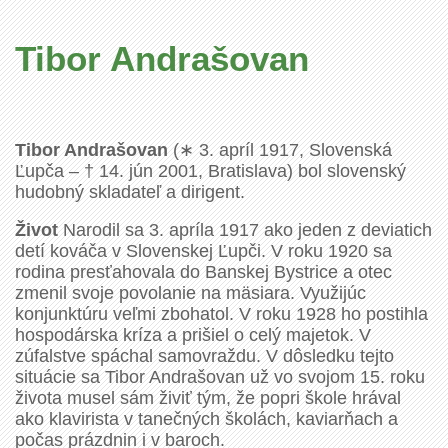
Tibor Andrašovan
Tibor Andrašovan
(∗ 3. apríl 1917, Slovenská
Ľupča – † 14. jún 2001, Bratislava) bol slovenský
hudobný skladateľ a dirigent.
Život
Narodil sa 3. apríla 1917 ako jeden z deviatich
detí kováča v Slovenskej Ľupči. V roku 1920 sa
rodina presťahovala do Banskej Bystrice a otec
zmenil svoje povolanie na mäsiara. Využijúc
konjunktúru veľmi zbohatol. V roku 1928 ho postihla
hospodárska kríza a prišiel o celý majetok. V
zúfalstve spáchal samovraždu. V dôsledku tejto
situácie sa Tibor Andrašovan už vo svojom 15. roku
života musel sám živiť tým, že popri škole hrával
ako klavirista v tanečných školách, kaviarňach a
počas prázdnin i v baroch.