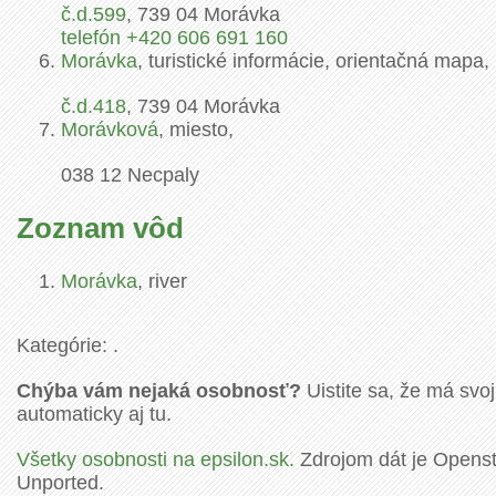
č.d.
599
,
739 04
Morávka
telefón +420 606 691 160
Morávka
, turistické informácie, orientačná mapa,
č.d.
418
,
739 04
Morávka
Morávková
, miesto,
038 12
Necpaly
Zoznam vôd
Morávka
, river
Kategórie: .
Chýba vám nejaká osobnosť?
Uistite sa, že má svoj
automaticky aj tu.
Všetky osobnosti na epsilon.sk.
Zdrojom dát je Openstr
Unported.