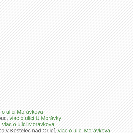
c o ulici Morávkova
ouc,
viac o ulici U Morávky
,
viac o ulici Morávkova
ca v Kostelec nad Orlicí,
viac o ulici Morávkova