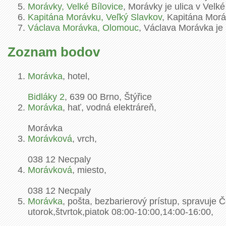
Morávky, Velké Bílovice
, Morávky je ulica v Velké
Kapitána Morávku, Veľký Slavkov
, Kapitána Morá
Václava Morávka, Olomouc
, Václava Morávka je
Zoznam bodov
Morávka
, hotel,
Bidláky
2
,
639 00
Brno, Štýřice
Morávka
, hať, vodná elektráreň,
Morávka
Morávková
, vrch,
038 12
Necpaly
Morávková
, miesto,
038 12
Necpaly
Morávka
, pošta, bezbarierový prístup, spravuje Č
utorok,štvrtok,piatok 08:00-10:00,14:00-16:00,