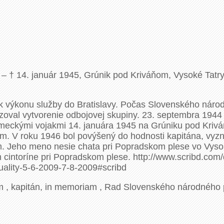
 † 14. január 1945, Grúnik pod Kriváňom, Vysoké Tatry)
k výkonu služby do Bratislavy. Počas Slovenského náro
oval vytvorenie odbojovej skupiny. 23. septembra 1944 s
nemeckými vojakmi 14. januára 1945 na Grúniku pod Kriv
m. V roku 1946 bol povýšený do hodnosti kapitána, v
. Jeho meno nesie chata pri Popradskom plese vo Vysok
intoríne pri Popradskom plese. http://www.scribd.com/
ity-5-6-2009-7-8-2009#scribd
m , kapitán, in memoriam , Rad Slovenského národného 