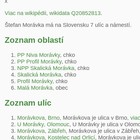
x
Viac na wikipédii
,
wikidata Q20852813
.
Štefan Morávka má na Slovensku 7 ulíc a námestí.
Zoznam oblastí
PP Niva Morávky
, chko
PP Profil Morávky
, chko
NPP Skalická Morávka
, chko
Skalická Morávka
, chko
Profil Morávky
, chko
Malá Morávka
, obec
Zoznam ulíc
Morávkova, Brno
, Morávkova je ulica v Brno,
via
U Morávky, Olomouc
, U Morávky je ulica v Olom
Morávkova, Zábřeh
, Morávkova je ulica v Zábřeh
Morávkova, Kostelec nad Orlicí
, Morávkova je uli