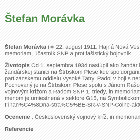
Štefan Morávka
Štefan Morávka
(∗ 22. august 1911, Hajná Nová Ves –
memoriam, účastník SNP a protifašistický bojovník.
Životopis
Od 1. septembra 1934 nastúpil ako žandár 
žandárskej stanici na Štrbskom Plese kde spoluorganiz
partizánskemu oddielu Vysoké Tatry. Padol v boji s 
Pochovaný je na Štrbskom Plese spolu s Jánom Rašo
vojnovým krížom a Radom SNP 1. triedy, in memoriam
menom je umiestnená v sektore G15, na Symbolickom c
Finan%C4%8Dna-stra%C5%BE-SR-v-SNP-Colne-aktual
Ocenenie
, Československý vojnový kríž, in memoria
Referencie