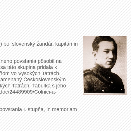
 bol slovenský žandár, kapitán in
dného povstania pôsobil na
a táto skupina pridala k
áňom vo Vysokých Tatrách.
yznamenaný Československým
ých Tatrách. Tabuľka s jeho
doc/24489909/Colnici-a-
povstania I. stupňa, in memoriam