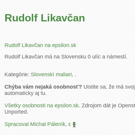
Rudolf Likavčan
Rudolf Likavčan na epsilon.sk
Rudolf Likavčan má na Slovensku 0 ulíc a námestí.
Kategórie:
Slovenskí maliari
, .
Chýba vám nejaká osobnosť?
Uistite sa, že má svoj
automaticky aj tu.
Všetky osobnosti na epsilon.sk.
Zdrojom dát je Openstr
Unported.
Spracoval Michal Páleník
,
ε