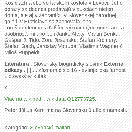
Košiciach alebo vo farskom kostole v Levoči. Jeho
obrazy sa dodnes predávajú v aukciách nielen
doma, ale aj v zahraničí. V Slovenskej národnej
galérii v Bratislave sa zachovala jeho
korešpondencia s ďalšími významnými umelcami a
osobnosťami ako boli Janko Alexy, Martin Benka,
Gašpar J. Tido, Zora Jesenská, Štefan Krčméry,
Štefan Gách, Jaroslav Votruba, Vladimír Wagner či
Miloš Ruppeldt.
Literatúra
, Slovenský biografický slovník
Externé
odkazy
, ] ] , , záznam číslo 16 - evanjelická farnosť
Liptovský Mikuláš
x
Viac na wikipédii
,
wikidata Q12773725
.
Peter Július Kern má na Slovensku 0 ulíc a námestí.
Kategórie:
Slovenskí maliari
, .