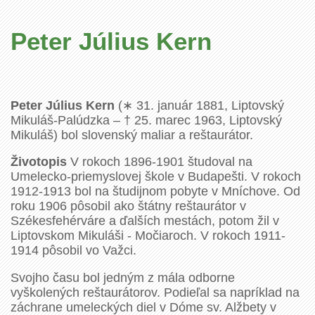
Peter Július Kern
Peter Július Kern
(∗ 31. január 1881, Liptovský
Mikuláš-Palúdzka – † 25. marec 1963, Liptovský
Mikuláš) bol slovenský maliar a reštaurátor.
Životopis
V rokoch 1896-1901 študoval na
Umelecko-priemyslovej škole v Budapešti. V rokoch
1912-1913 bol na študijnom pobyte v Mníchove. Od
roku 1906 pôsobil ako štátny reštaurátor v
Székesfehérváre a ďalších mestách, potom žil v
Liptovskom Mikuláši - Močiaroch. V rokoch 1911-
1914 pôsobil vo Važci.
Svojho času bol jedným z mála odborne
vyškolených reštaurátorov. Podieľal sa napríklad na
záchrane umeleckých diel v Dóme sv. Alžbety v