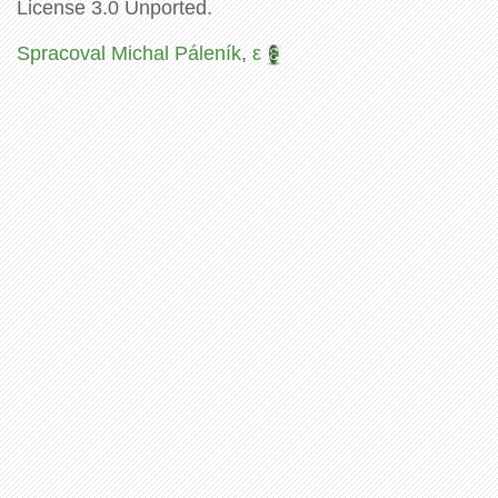
License 3.0 Unported.
Spracoval Michal Páleník
,
ε