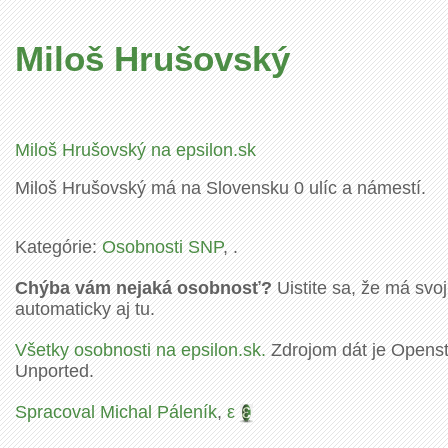
Miloš Hrušovský
Miloš Hrušovský na epsilon.sk
Miloš Hrušovský má na Slovensku 0 ulíc a námestí.
Kategórie:
Osobnosti SNP
, .
Chýba vám nejaká osobnosť?
Uistite sa, že má svoj
automaticky aj tu.
Všetky osobnosti na epsilon.sk.
Zdrojom dát je Openstr
Unported.
Spracoval Michal Páleník
,
ε