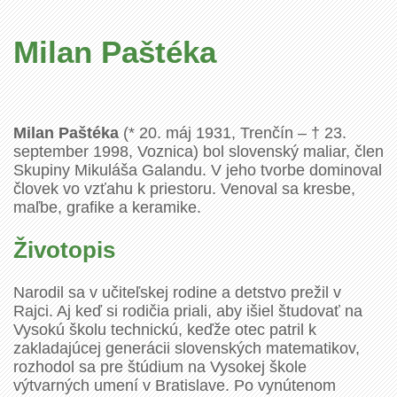
Milan Paštéka
Milan Paštéka
(* 20. máj 1931, Trenčín – † 23.
september 1998, Voznica) bol slovenský maliar, člen
Skupiny Mikuláša Galandu. V jeho tvorbe dominoval
človek vo vzťahu k priestoru. Venoval sa kresbe,
maľbe, grafike a keramike.
Životopis
Narodil sa v učiteľskej rodine a detstvo prežil v
Rajci. Aj keď si rodičia priali, aby išiel študovať na
Vysokú školu technickú, keďže otec patril k
zakladajúcej generácii slovenských matematikov,
rozhodol sa pre štúdium na Vysokej škole
výtvarných umení v Bratislave. Po vynútenom