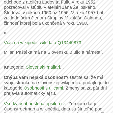
odchode z ateliéru Ľudovíta Fullu v roku 1952
pokračoval v štúdiu v ateliéri Jána Želibského.
Študoval v rokoch 1950 až 1955. V roku 1957 bol
zakladajúcim členom Skupiny Mikuláša Galandu,
činnosť ktorej bola ukončená v roku 1968.
x
Viac na wikipédii
,
wikidata Q13449873
.
Milan Paštéka má na Slovensku 0 ulíc a námestí.
Kategórie:
Slovenskí maliari
, .
Chýba vám nejaká osobnosť?
Uistite sa, že má
svoju stránku na slovenskej wikipédii a pridajte ju do
kategórie
Osobnosti s ulicami
. Zmeny sa za pár dní
prejavia automaticky aj tu.
Všetky osobnosti na epsilon.sk.
Zdrojom dát je
Openstreetmap a wikipédia, dáta sú šíriteľné pod