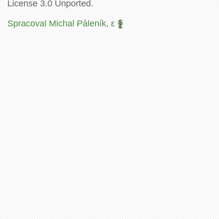
License 3.0 Unported.
Spracoval Michal Páleník
,
ε