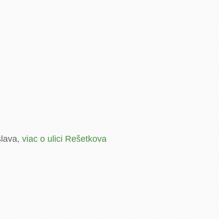
slava,
viac o ulici Rešetkova