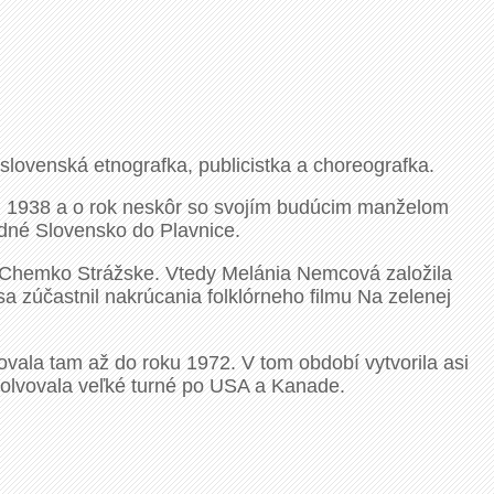
 slovenská etnografka, publicistka a choreografka.
ku 1938 a o rok neskôr so svojím budúcim manželom
odné Slovensko do Plavnice.
od Chemko Strážske. Vtedy Melánia Nemcová založila
sa zúčastnil nakrúcania folklórneho filmu Na zelenej
vala tam až do roku 1972. V tom období vytvorila asi
solvovala veľké turné po USA a Kanade.