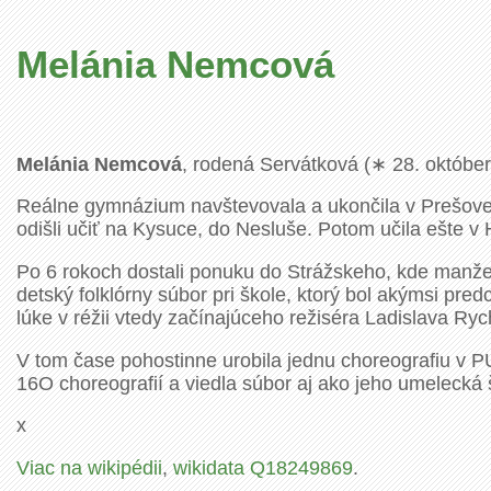
Melánia Nemcová
Melánia Nemcová
, rodená Servátková (∗ 28. október 
Reálne gymnázium navštevovala a ukončila v Prešove 
odišli učiť na Kysuce, do Nesluše. Potom učila ešte 
Po 6 rokoch dostali ponuku do Strážskeho, kde manže
detský folklórny súbor pri škole, ktorý bol akýmsi pre
lúke v réžii vtedy začínajúceho režiséra Ladislava Ry
V tom čase pohostinne urobila jednu choreografiu v P
16O choreografií a viedla súbor aj ako jeho umelecká
x
Viac na wikipédii
,
wikidata Q18249869
.