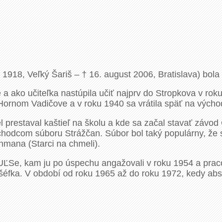
1918, Veľký Šariš – † 16. august 2006, Bratislava) bola
a ako učiteľka nastúpila učiť najprv do Stropkova v ro
v Hornom Vadičove a v roku 1940 sa vrátila späť na vých
l prestaval kaštieľ na školu a kde sa začal stavať záv
dchodcom súboru Strážčan. Súbor bol taký populárny, že 
chmana (Starci na chmeli).
UĽSe, kam ju po úspechu angažovali v roku 1954 a praco
 šéfka. V období od roku 1965 až do roku 1972, kedy ab