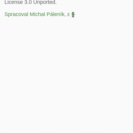
License 3.0 Unported.
Spracoval Michal Páleník
,
ε