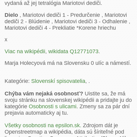
vydaná až jej tetralógia Mariotovi dediči.
Dielo
, Mariotovi dediči 1 - Predurčenie , Mariotovi
dediči 2 - Blúdenie , Mariotovi dediči 3 - Odhalenie ,
Mariotovi dediči 4 - Prekliatie *Korene hriechu
x
Viac na wikipédii
,
wikidata Q12771073
.
Marja Holecyová má na Slovensku 0 ulíc a námestí.
Kategórie:
Slovenskí spisovatelia
, .
Chýba vám nejaká osobnosť?
Uistite sa, že má
svoju stránku na slovenskej wikipédii a pridajte ju do
kategórie
Osobnosti s ulicami
. Zmeny sa za pár dní
prejavia automaticky aj tu.
Všetky osobnosti na epsilon.sk.
Zdrojom dát je
Openstreetmap a wikipédia, dáta sú šíriteľné pod