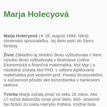
Marja Holecyová
Marja Holecyová
(∗ 28. august 1988, Nitra)
slovenská spisovateľka. Jej dielo patrí do žánru
fantasy.
Život
Základnú aj strednú školu vyštudovala v Nitre.
Vysokú školu vyštudovala v Bratislave (odbor
Ekonomická a finančná matematika, titul Mgr.) a
následne získala titul PhD. v odbore Aplikovaná
matematika pod vedením prof. Pavela Brunovského.
V súčasnosti pôsobí ako konzultantka v bankovom
sektore.
Tvorba
Marja začala písať vo veku 16 rokov. Ako
17-ročná dokončila svoje prvé dielo, 800- stranové
fan fiction zo sveta Harryho Pottera. Knižne bola