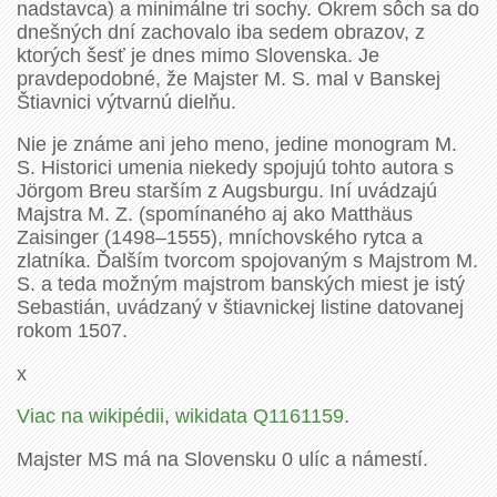
nadstavca) a minimálne tri sochy. Okrem sôch sa do
dnešných dní zachovalo iba sedem obrazov, z
ktorých šesť je dnes mimo Slovenska. Je
pravdepodobné, že Majster M. S. mal v Banskej
Štiavnici výtvarnú dielňu.
Nie je známe ani jeho meno, jedine monogram M.
S. Historici umenia niekedy spojujú tohto autora s
Jörgom Breu starším z Augsburgu. Iní uvádzajú
Majstra M. Z. (spomínaného aj ako Matthäus
Zaisinger (1498–1555), mníchovského rytca a
zlatníka. Ďalším tvorcom spojovaným s Majstrom M.
S. a teda možným majstrom banských miest je istý
Sebastián, uvádzaný v štiavnickej listine datovanej
rokom 1507.
x
Viac na wikipédii
,
wikidata Q1161159
.
Majster MS má na Slovensku 0 ulíc a námestí.