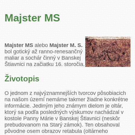
Majster MS
Majster MS
alebo
Majster M. S.
bol gotický až ranno-renesančný
maliar a sochár činný v Banskej
Štiavnici na začiatku 16. storočia.
Životopis
O jednom z najvýznamnejších tvorcov pôsobiacich
na našom území nemáme takmer žiadne konkrétne
informácie. Jediným jeho známym dielom je oltár,
ktorý sa podľa posledných výskumov nachádzal v
kostole Panny Márie v Banskej Štiavnici (neskôr
prebudovanom na Starý zámok). Ten obsahoval
pôvodne osem obrazov retabula (oltárneho