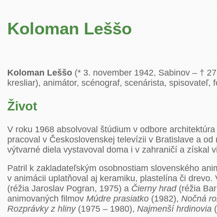
Koloman Leššo
Koloman Leššo
(* 3. november 1942, Sabinov – † 27. s
kresliar), animátor, scénograf, scenárista, spisovateľ
Život
V roku 1968 absolvoval štúdium v odbore architektúra 
pracoval v Československej televízii v Bratislave a od
výtvarné diela vystavoval doma i v zahraničí a získal 
Patril k zakladateľským osobnostiam slovenského anim
v animácii uplatňoval aj keramiku, plastelína či drevo.
(réžia Jaroslav Pogran, 1975) a
Čierny hrad
(réžia Bar
animovaných filmov
Múdre prasiatko
(1982),
Nočná ro
Rozprávky z hliny
(1975 – 1980),
Najmenší hrdinovia
(