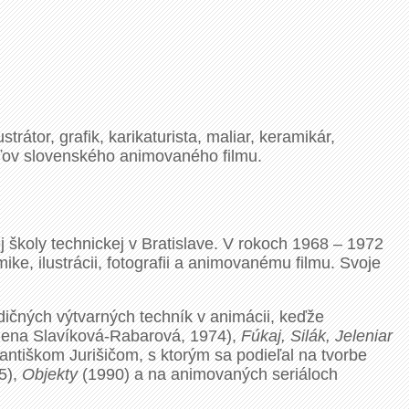
rátor, grafik, karikaturista, maliar, keramikár,
ateľov slovenského animovaného filmu.
 školy technickej v Bratislave. V rokoch 1968 – 1972
ke, ilustrácii, fotografii a animovanému filmu. Svoje
dičných výtvarných techník v animácii, keďže
lena Slavíková-Rabarová, 1974),
Fúkaj, Silák, Jeleniar
antiškom Jurišičom, s ktorým sa podieľal na tvorbe
5),
Objekty
(1990) a na animovaných seriáloch