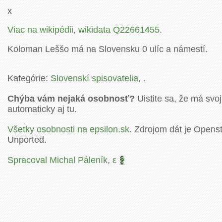
x
Viac na wikipédii
,
wikidata Q22661455
.
Koloman Leššo má na Slovensku 0 ulíc a námestí.
Kategórie:
Slovenskí spisovatelia
, .
Chýba vám nejaká osobnosť?
Uistite sa, že má svoj
automaticky aj tu.
Všetky osobnosti na epsilon.sk.
Zdrojom dát je Openstr
Unported.
Spracoval Michal Páleník
,
ε