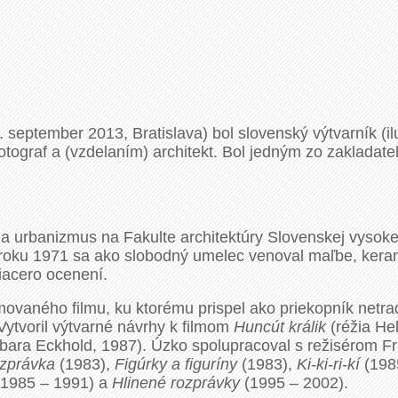
eptember 2013, Bratislava) bol slovenský výtvarník (ilust
, fotograf a (vzdelaním) architekt. Bol jedným zo zaklad
a urbanizmus na Fakulte architektúry Slovenskej vysokej
 roku 1971 sa ako slobodný umelec venoval maľbe, kerami
viacero ocenení.
ovaného filmu, ku ktorému prispel ako priekopník netra
 Vytvoril výtvarné návrhy k filmom
Huncút králik
(réžia He
bara Eckhold, 1987). Úzko spolupracoval s režisérom Fr
zprávka
(1983),
Figúrky a figuríny
(1983),
Ki-ki-ri-kí
(198
1985 – 1991) a
Hlinené rozprávky
(1995 – 2002).