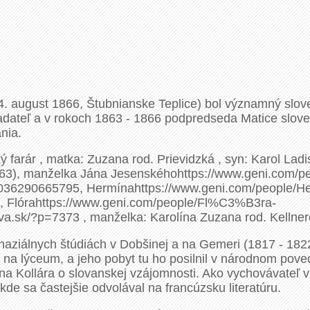
 august 1866, Štubnianske Teplice) bol významný sloven
ladateľ a v rokoch 1863 - 1866 podpredseda Matice sloven
nia.
ký farár , matka: Zuzana rod. Prievidzká , syn: Karol La
9-63), manželka Jána Jesenskéhohttps://www.geni.com
90665795, Hermínahttps://www.geni.com/people/
órahttps://www.geni.com/people/Fl%C3%B3ra-
.sk/?p=7373 , manželka: Karolína Zuzana rod. Kellne
ziálnych štúdiách v Dobšinej a na Gemeri (1817 - 1822) s
 na lýceum, a jeho pobyt tu ho posilnil v národnom povedo
na Kollára o slovanskej vzájomnosti. Ako vychovávateľ
 kde sa častejšie odvolával na francúzsku literatúru.