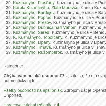
Kuzmányho, Piešťany
, Kuzmányho je ulica v Pie
Karola Kuzmányho, Zlaté Moravce
, Karola Kuzmá
Kuzmányho, Bardejov
, Kuzmányho je ulica v Bar
Kuzmányho, Poprad
, Kuzmányho je ulica v Popr
Kuzmányho, Prešov
, Kuzmányho je ulica v Preš
Kuzmányho, Dubnica nad Váhom
, Kuzmányho je
Kuzmányho, Sereď
, Kuzmányho je ulica v Sereď
K. Kuzmányho, Topoľčany
, K. Kuzmányho je ulic
Kuzmányho, Lipany
, Kuzmányho je ulica v Lipan
Kuzmányho, Trnava
, Kuzmányho je ulica v Trna
Kuzmányho, Ružomberok
, Kuzmányho je ulica 
Kategórie: .
Chýba vám nejaká osobnosť?
Uistite sa, že má svoj
automaticky aj tu.
Všetky osobnosti na epsilon.sk.
Zdrojom dát je Openstr
Unported.
Spracoval Michal Páleník
,
ε