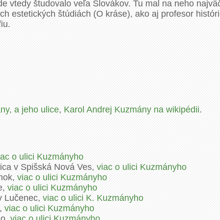
e vtedy študovalo veľa Slovákov. Tu mal na neho najväčší
stetických štúdiách (O kráse), ako aj profesor histórie
iu.
y, a jeho ulice
,
Karol Andrej Kuzmány na wikipédii
.
iac o ulici Kuzmányho
lica v Spišská Nová Ves,
viac o ulici Kuzmányho
inok,
viac o ulici Kuzmányho
e,
viac o ulici Kuzmányho
 v Lučenec,
viac o ulici K. Kuzmányho
a,
viac o ulici Kuzmányho
no,
viac o ulici Kuzmányho