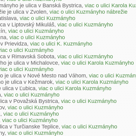
mányho je ulica v Banská Bystrica,
viac o ulici Karola 
e je ulica v Zvolen,
viac o ulici Kuzmányho nábrežie
atislava,
viac o ulici Kuzmányho
ica v Liptovský Mikuláš,
viac o ulici Kuzmányho
čín,
viac o ulici Kuzmányho
ina,
viac o ulici Kuzmányho
 v Prievidza,
viac o ulici K. Kuzmányho
viac o ulici Kuzmányho
ica v Rimavská Sobota,
viac o ulici Kuzmányho
ho je ulica v Michalovce,
viac o ulici Karola Kuzmányho
viac o ulici Kuzmányho
o je ulica v Nové Mesto nad Váhom,
viac o ulici Kuzmá
o je ulica v Kežmarok,
viac o ulici Karola Kuzmányho
 ulica v Ľubica,
viac o ulici Karola Kuzmányho
a,
viac o ulici Kuzmányho
lica v Považská Bystrica,
viac o ulici Kuzmányho
ov,
viac o ulici Kuzmányho
e,
viac o ulici Kuzmányho
,
viac o ulici Kuzmányho
ica v Turčianske Teplice,
viac o ulici Kuzmányho
ny,
viac o ulici Kuzmányho