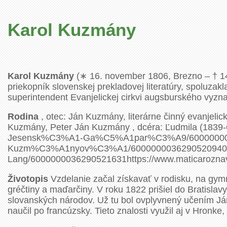
Karol Kuzmány
Karol Kuzmány
(∗ 16. november 1806, Brezno – † 14.
priekopník slovenskej prekladovej literatúry, spoluzak
superintendent Evanjelickej cirkvi augsburského vyzna
Rodina
, otec: Ján Kuzmány, literárne činný evanjelic
Kuzmány, Peter Ján Kuzmány , dcéra: Ľudmila (183
Jesensk%C3%A1-Ga%C5%A1par%C3%A9/60000000362
Kuzm%C3%A1nyov%C3%A1/6000000036290520940, Fl
Lang/6000000036290521631https://www.maticaroznava
Životopis
Vzdelanie začal získavať v rodisku, na gymna
gréčtiny a maďarčiny. V roku 1822 prišiel do Bratislavy
slovanských národov. Už tu bol ovplyvnený učením Já
naučil po francúzsky. Tieto znalosti využil aj v Hronke,