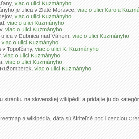
šťany,
viac o ulici Kuzmányho
nyho je ulica v Zlaté Moravce,
viac o ulici Karola Kuzm
dejov,
viac o ulici Kuzmányho
ad,
viac o ulici Kuzmányho
ov,
viac o ulici Kuzmányho
 ulica v Dubnica nad Váhom,
viac o ulici Kuzmányho
,
viac o ulici Kuzmányho
a v Topoľčany,
viac o ulici K. Kuzmányho
y,
viac o ulici Kuzmányho
va,
viac o ulici Kuzmányho
v Ružomberok,
viac o ulici Kuzmányho
u stránku na slovenskej wikipédii a pridajte ju do kategó
eetmap a wikipédia, dáta sú šíriteľné pod licenciou Cre