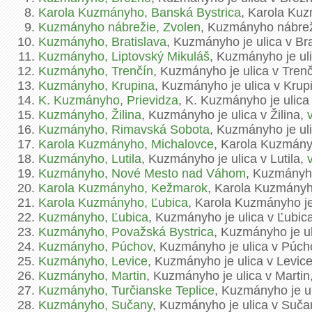
Karola Kuzmányho, Banská Bystrica
, Karola Kuz
Kuzmányho nábrežie, Zvolen
, Kuzmányho nábreži
Kuzmányho, Bratislava
, Kuzmányho je ulica v Br
Kuzmányho, Liptovský Mikuláš
, Kuzmányho je ul
Kuzmányho, Trenčín
, Kuzmányho je ulica v Tren
Kuzmányho, Krupina
, Kuzmányho je ulica v Krup
K. Kuzmányho, Prievidza
, K. Kuzmányho je ulica
Kuzmányho, Žilina
, Kuzmányho je ulica v Žilina,
Kuzmányho, Rimavská Sobota
, Kuzmányho je ul
Karola Kuzmányho, Michalovce
, Karola Kuzmány
Kuzmányho, Lutila
, Kuzmányho je ulica v Lutila,
Kuzmányho, Nové Mesto nad Váhom
, Kuzmányh
Karola Kuzmányho, Kežmarok
, Karola Kuzmányh
Karola Kuzmányho, Ľubica
, Karola Kuzmányho je
Kuzmányho, Ľubica
, Kuzmányho je ulica v Ľubic
Kuzmányho, Považská Bystrica
, Kuzmányho je u
Kuzmányho, Púchov
, Kuzmányho je ulica v Púch
Kuzmányho, Levice
, Kuzmányho je ulica v Levic
Kuzmányho, Martin
, Kuzmányho je ulica v Martin
Kuzmányho, Turčianske Teplice
, Kuzmányho je ul
Kuzmányho, Sučany
, Kuzmányho je ulica v Suča