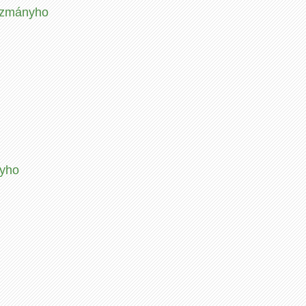
Kuzmányho
nyho