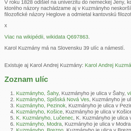
V roku 1828 odišiel na univerzitu do nemeckej Jeny, kd
ktorého názory nachádzame aj v Kuzmányho neskorších e
filozofické názory Heglove a odmietal kantovskú filozof
x
Viac na wikipédii
,
wikidata Q697863
.
Karol Kuzmány má na Slovensku 39 ulíc a námestí.
Existuje aj Karol Andrej Kuzmány:
Karol Andrej Kuzmán
Zoznam ulíc
Kuzmányho, Šahy
, Kuzmányho je ulica v Šahy,
v
Kuzmányho, Spišská Nová Ves
, Kuzmányho je u
Kuzmányho, Pezinok
, Kuzmányho je ulica v Pez
Kuzmányho, Košice
, Kuzmányho je ulica v Košic
K. Kuzmányho, Lučenec
, K. Kuzmányho je ulica
Kuzmányho, Modra
, Kuzmányho je ulica v Modr
Kuzmányho, Brezno
, Kuzmányho je ulica v Brez