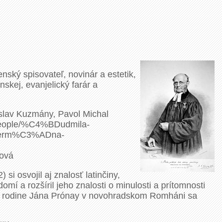
ský spisovateľ, novinár a estetik,
skej, evanjelický farár a
dislav Kuzmány, Pavol Michal
/people/%C4%BDudmila-
Herm%C3%ADna-
rová
i osvojil aj znalosť latinčiny,
mí a rozšíril jeho znalosti o minulosti a prítomnosti
 v rodine Jána Prónay v novohradskom Romháni sa