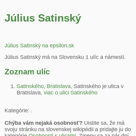
Július Satinský
Július Satinský na epsilon.sk
Július Satinský má na Slovensku 1 ulíc a námestí.
Zoznam ulíc
Satinského, Bratislava
, Satinského je ulica v
Bratislava,
viac o ulici Satinského
Kategórie: .
Chýba vám nejaká osobnosť?
Uistite sa, že má
svoju stránku na slovenskej wikipédii a pridajte ju do
kategórie
Osobnosti s ulicami
. Zmeny sa za pár dní