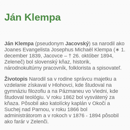
Ján Klempa
Ján Klempa
(pseudonym
Jacovský
) sa narodil ako
Joanes Evangelista Josephus Michaël Klempa (∗ 1.
december 1839, Jacovce – † 26. október 1894,
Zeleneč) bol slovenský kňaz, historik,
národnokultúrny pracovník, folklorista a spisovateľ.
Životopis
Narodil sa v rodine správcu majetku a
vzdelanie získaval v Hlohovci, kde študoval na
gymnáziu filozofiu a na Pázmaneu vo Viedni, kde
študoval teológiu. V roku 1862 bol vysvätený za
kňaza. Pôsobil ako katolícky kaplán v Okoči a
Suchej nad Parnou, v roku 1866 bol
administrátorom a v rokoch v 1876 - 1894 pôsobil
ako farár v Zelenči.