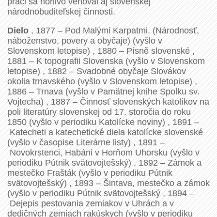
práci sa horlivo venoval aj slovenskej
národnobuditeľskej činnosti.
Dielo
, 1877 – Pod Malými Karpatmi. (Národnosť,
náboženstvo, povery a obyčaje) (vyšlo v
Slovenskom letopise) , 1880 – Písně slovenské ,
1881 – K topografii Slovenska (vyšlo v Slovenskom
letopise) , 1882 – Svadobné obyčaje Slovákov
okolia trnavského (vyšlo v Slovenskom letopise) ,
1886 – Trnava (vyšlo v Pamätnej knihe Spolku sv.
Vojtecha) , 1887 – Činnosť slovenských katolíkov na
poli literatúry slovenskej od 17. storočia do roku
1850 (vyšlo v periodiku Katolícke noviny) , 1891 –
Katecheti a katechetické diela katolícke slovenské
(vyšlo v časopise Literárne listy) , 1891 –
Novokrstenci, Habáni v Horňom Uhorsku (vyšlo v
periodiku Pútnik svätovojtešský) , 1892 – Zámok a
mestečko Frašták (vyšlo v periodiku Pútnik
svätovojtešský) , 1893 – Šintava, mestečko a zámok
(vyšlo v periodiku Pútnik svätovojtešský , 1894 –
Dejepis pestovania zemiakov v Uhrách a v
dedičných zemiach rakúskych (vyšlo v periodiku