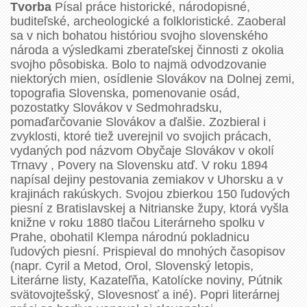
Tvorba
Písal práce historické, národopisné,
buditeľské, archeologické a folkloristické. Zaoberal
sa v nich bohatou históriou svojho slovenského
národa a výsledkami zberateľskej činnosti z okolia
svojho pôsobiska. Bolo to najmä odvodzovanie
niektorých mien, osídlenie Slovákov na Dolnej zemi,
topografia Slovenska, pomenovanie osád,
pozostatky Slovákov v Sedmohradsku,
pomaďarčovanie Slovákov a ďalšie. Zozbieral i
zvyklosti, ktoré tiež uverejnil vo svojich prácach,
vydaných pod názvom Obyčaje Slovákov v okolí
Trnavy , Povery na Slovensku atď. V roku 1894
napísal dejiny pestovania zemiakov v Uhorsku a v
krajinách rakúskych. Svojou zbierkou 150 ľudových
piesní z Bratislavskej a Nitrianske župy, ktorá vyšla
knižne v roku 1880 tlačou Literárneho spolku v
Prahe, obohatil Klempa národnú pokladnicu
ľudových piesní. Prispieval do mnohých časopisov
(napr. Cyril a Metod, Orol, Slovenský letopis,
Literárne listy, Kazateľňa, Katolícke noviny, Pútnik
svätovojtešský, Slovesnosť a iné). Popri literárnej