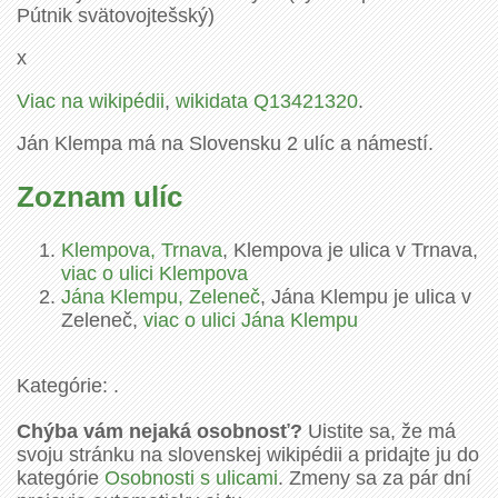
Pútnik svätovojtešský)
x
Viac na wikipédii
,
wikidata Q13421320
.
Ján Klempa má na Slovensku 2 ulíc a námestí.
Zoznam ulíc
Klempova, Trnava
, Klempova je ulica v Trnava,
viac o ulici Klempova
Jána Klempu, Zeleneč
, Jána Klempu je ulica v
Zeleneč,
viac o ulici Jána Klempu
Kategórie: .
Chýba vám nejaká osobnosť?
Uistite sa, že má
svoju stránku na slovenskej wikipédii a pridajte ju do
kategórie
Osobnosti s ulicami
. Zmeny sa za pár dní