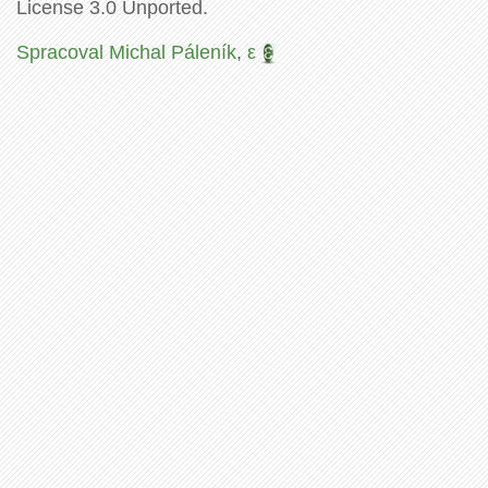
License 3.0 Unported.
Spracoval Michal Páleník
,
ε