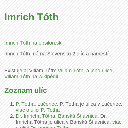
Imrich Tóth
Imrich Tóth na epsilon.sk
Imrich Tóth má na Slovensku 2 ulíc a námestí.
Existuje aj Viliam Tóth:
Viliam Tóth, a jeho ulice
,
Viliam Tóth na wikipédii
.
Zoznam ulíc
P. Tótha, Lučenec
, P. Tótha je ulica v Lučenec,
viac o ulici P. Tótha
Dr. Imricha Tótha, Banská Štiavnica
, Dr.
Imricha Tótha je ulica v Banská Štiavnica,
viac
o ulici Dr. Imricha Tótha