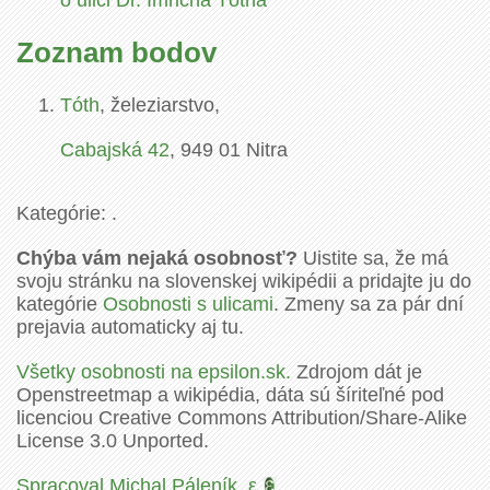
Zoznam bodov
Tóth
, železiarstvo,
Cabajská
42
,
949 01
Nitra
Kategórie: .
Chýba vám nejaká osobnosť?
Uistite sa, že má
svoju stránku na slovenskej wikipédii a pridajte ju do
kategórie
Osobnosti s ulicami
. Zmeny sa za pár dní
prejavia automaticky aj tu.
Všetky osobnosti na epsilon.sk.
Zdrojom dát je
Openstreetmap a wikipédia, dáta sú šíriteľné pod
licenciou Creative Commons Attribution/Share-Alike
License 3.0 Unported.
Spracoval Michal Páleník
,
ε