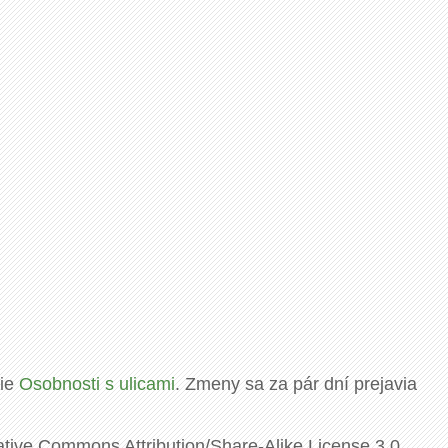
rie
Osobnosti s ulicami
. Zmeny sa za pár dní prejavia
ative Commons Attribution/Share-Alike License 3.0