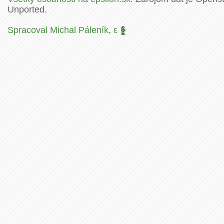
Unported.
Spracoval Michal Páleník
,
ε