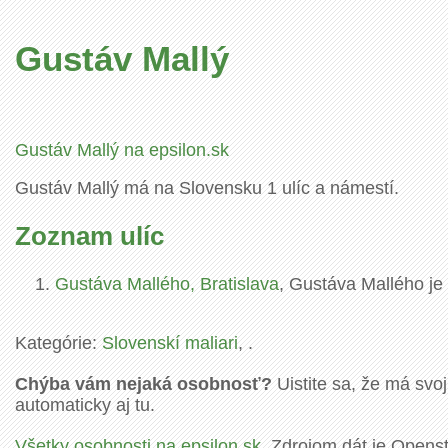
Gustáv Mallý
Gustáv Mallý na epsilon.sk
Gustáv Mallý má na Slovensku 1 ulíc a námestí.
Zoznam ulíc
Gustáva Mallého, Bratislava
, Gustáva Mallého je 
Kategórie:
Slovenskí maliari
, .
Chýba vám nejaká osobnosť?
Uistite sa, že má svoj
automaticky aj tu.
Všetky osobnosti na epsilon.sk.
Zdrojom dát je Openstr