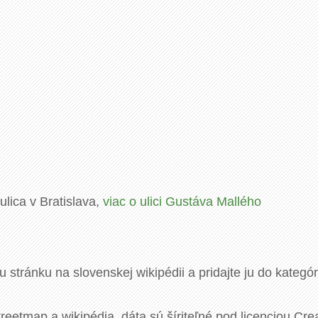
ulica v Bratislava,
viac o ulici Gustáva Mallého
u stránku na slovenskej wikipédii a pridajte ju do kategó
eetmap a wikipédia, dáta sú šíriteľné pod licenciou Cre