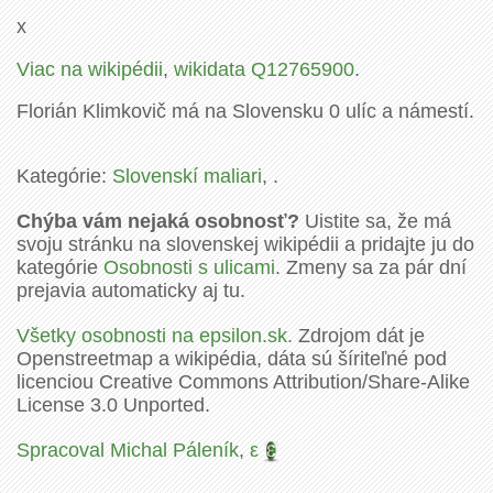
x
Viac na wikipédii
,
wikidata Q12765900
.
Florián Klimkovič má na Slovensku 0 ulíc a námestí.
Kategórie:
Slovenskí maliari
, .
Chýba vám nejaká osobnosť?
Uistite sa, že má
svoju stránku na slovenskej wikipédii a pridajte ju do
kategórie
Osobnosti s ulicami
. Zmeny sa za pár dní
prejavia automaticky aj tu.
Všetky osobnosti na epsilon.sk.
Zdrojom dát je
Openstreetmap a wikipédia, dáta sú šíriteľné pod
licenciou Creative Commons Attribution/Share-Alike
License 3.0 Unported.
Spracoval Michal Páleník
,
ε