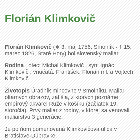
Florián Klimkovič
Florián Klimkovič
(∗ 3. máj 1756, Smolník - † 15.
marec 1826, Staré Hory) bol slovenský maliar.
Rodina
, otec: Michal Klimkovič , syn: Ignác
Klimkovič , vnúčatá: František, Florián ml. a Vojtech
Klimkovič
Životopis
Úradník mincovne v Smolníku. Maliar
oltárnych obrazov, zátišia, z ktorých poznáme
empírový akvarel Ruže v košíku (začiatok 19.
storočia). Prvý maliar z rodiny, v ktorej sa venovali
maliarstvu 3 generácie.
Je po ňom pomenovaná Klimkovičova ulica v
Bratislave-Dúbravke.