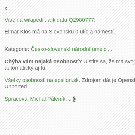
x
Viac na wikipédii
,
wikidata Q2980777
.
Elmar Klos má na Slovensku 0 ulíc a námestí.
Kategórie:
Česko-slovenskí národní umelci
, .
Chýba vám nejaká osobnosť?
Uistite sa, že má svoj
automaticky aj tu.
Všetky osobnosti na epsilon.sk.
Zdrojom dát je Openstr
Unported.
Spracoval Michal Páleník
,
ε