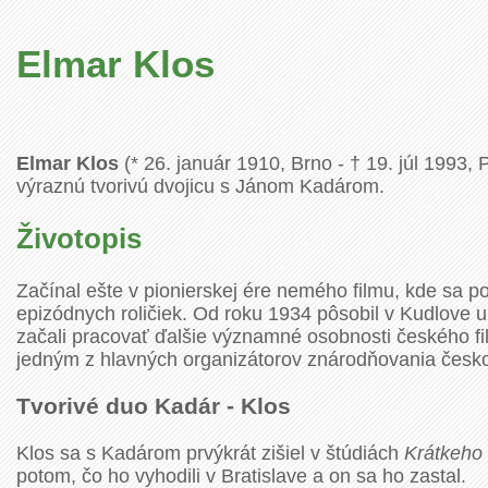
Elmar Klos
Elmar Klos
(* 26. január 1910, Brno - † 19. júl 1993,
výraznú tvorivú dvojicu s Jánom Kadárom.
Životopis
Začínal ešte v pionierskej ére nemého filmu, kde sa po
epizódnych roličiek. Od roku 1934 pôsobil v Kudlove u
začali pracovať ďalšie významné osobnosti českého fi
jedným z hlavných organizátorov znárodňovania česko
Tvorivé duo Kadár - Klos
Klos sa s Kadárom prvýkrát zišiel v štúdiách
Krátkeho 
potom, čo ho vyhodili v Bratislave a on sa ho zastal.