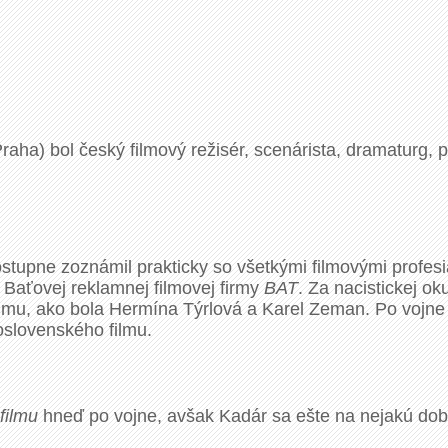
 Praha) bol český filmový režisér, scenárista, dramaturg,
stupne zoznámil prakticky so všetkými filmovými profesia
 Baťovej reklamnej filmovej firmy
BAT
. Za nacistickej oku
lmu, ako bola Hermína Týrlová a Karel Zeman. Po vojne s
slovenského filmu.
filmu
hneď po vojne, avšak Kadár sa ešte na nejakú dobu