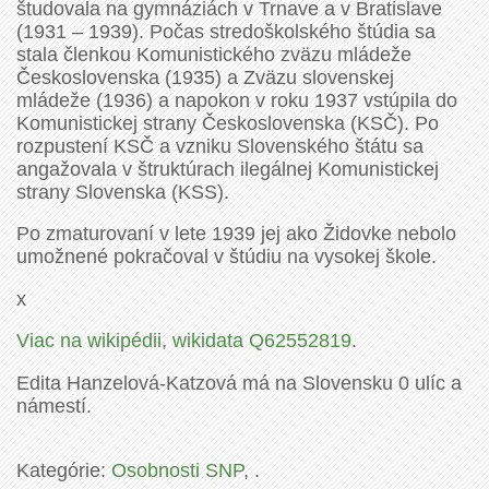
študovala na gymnáziách v Trnave a v Bratislave
(1931 – 1939). Počas stredoškolského štúdia sa
stala členkou Komunistického zväzu mládeže
Československa (1935) a Zväzu slovenskej
mládeže (1936) a napokon v roku 1937 vstúpila do
Komunistickej strany Československa (KSČ). Po
rozpustení KSČ a vzniku Slovenského štátu sa
angažovala v štruktúrach ilegálnej Komunistickej
strany Slovenska (KSS).
Po zmaturovaní v lete 1939 jej ako Židovke nebolo
umožnené pokračoval v štúdiu na vysokej škole.
x
Viac na wikipédii
,
wikidata Q62552819
.
Edita Hanzelová-Katzová má na Slovensku 0 ulíc a
námestí.
Kategórie:
Osobnosti SNP
, .