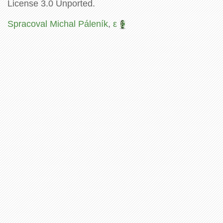
License 3.0 Unported.
Spracoval Michal Páleník
,
ε