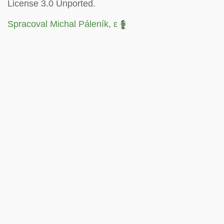
License 3.0 Unported.
Spracoval Michal Páleník
,
ε