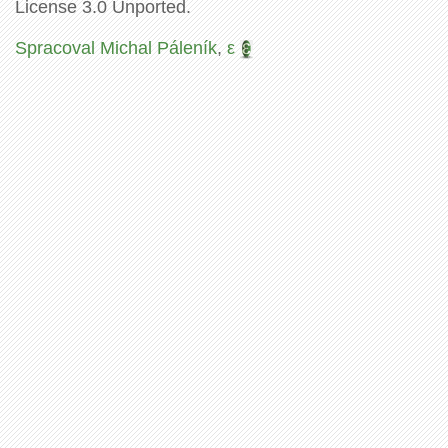
License 3.0 Unported.
Spracoval Michal Páleník
,
ε