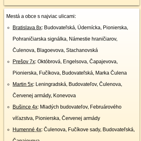
Mestá a obce s najviac ulicami:
Bratislava 8x
: Budovateľská, Údernícka, Pionierska,
Pohraničiarska signálka, Námestie hraničiarov,
Čulenova, Blagoevova, Stachanovská
Prešov 7x
: Októbrová, Engelsova, Čapajevova,
Pionierska, Fučíkova, Budovateľská, Marka Čulena
Martin 5x
: Leningradská, Budovateľov, Čulenova,
Červenej armády, Konevova
Bušince 4x
: Mladých budovateľov, Februárového
víťazstva, Pionierska, Červenej armády
Humenné 4x
: Čulenova, Fučíkove sady, Budovateľská,
Čapajevova