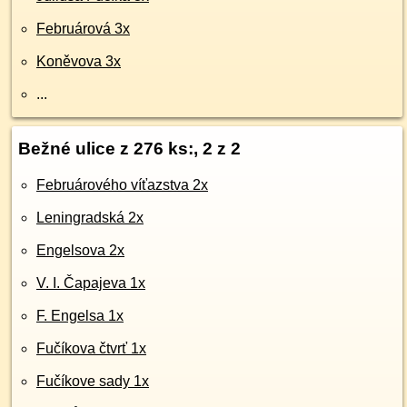
Februárová 3x
Koněvova 3x
...
Bežné ulice z 276 ks:, 2 z 2
Februárového víťazstva 2x
Leningradská 2x
Engelsova 2x
V. I. Čapajeva 1x
F. Engelsa 1x
Fučíkova čtvrť 1x
Fučíkove sady 1x