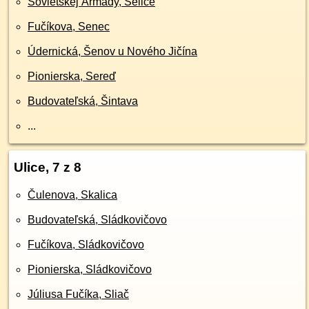
Sovietskej Armády, Selice
Fučíkova, Senec
Údernická, Šenov u Nového Jičína
Pionierska, Sereď
Budovateľská, Šintava
...
Ulice, 7 z 8
Čulenova, Skalica
Budovateľská, Sládkovičovo
Fučíkova, Sládkovičovo
Pionierska, Sládkovičovo
Júliusa Fučíka, Sliač