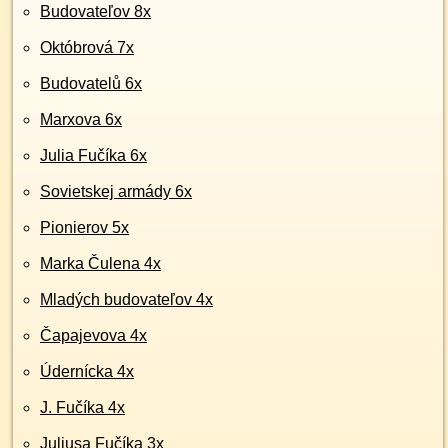
Budovateľov 8x
Októbrová 7x
Budovatelů 6x
Marxova 6x
Julia Fučíka 6x
Sovietskej armády 6x
Pionierov 5x
Marka Čulena 4x
Mladých budovateľov 4x
Čapajevova 4x
Údernícka 4x
J. Fučíka 4x
Juliusa Fučíka 3x