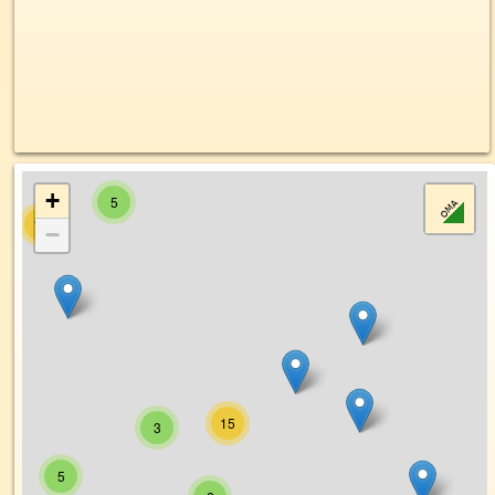
+
5
15
−
15
3
5