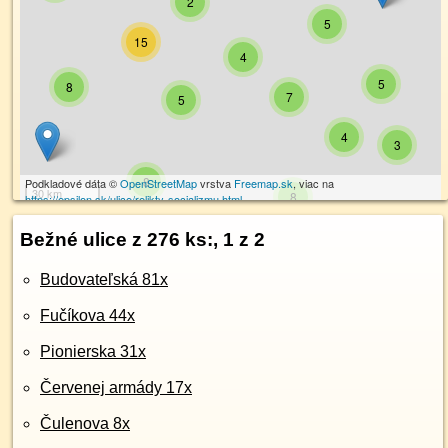
2
5
15
4
5
8
7
5
4
3
8
Podkladové dáta ©
OpenStreetMap
vrstva
Freemap.sk
, viac na
30 km
8
https://epsilon.sk/ulice/relikty-socializmu.html
11
Bežné ulice z 276 ks:, 1 z 2
Budovateľská 81x
Fučíkova 44x
Pionierska 31x
Červenej armády 17x
Čulenova 8x