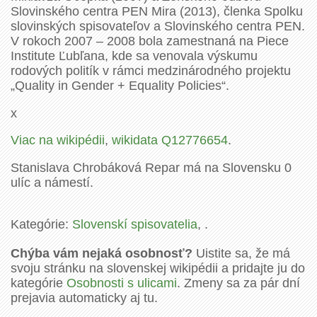
Slovinského centra PEN Mira (2013), členka Spolku
slovinských spisovateľov a Slovinského centra PEN.
V rokoch 2007 – 2008 bola zamestnaná na Piece
Institute Ľubľana, kde sa venovala výskumu
rodových politík v rámci medzinárodného projektu
„Quality in Gender + Equality Policies“.
x
Viac na wikipédii
,
wikidata Q12776654
.
Stanislava Chrobáková Repar má na Slovensku 0
ulíc a námestí.
Kategórie:
Slovenskí spisovatelia
, .
Chýba vám nejaká osobnosť?
Uistite sa, že má
svoju stránku na slovenskej wikipédii a pridajte ju do
kategórie
Osobnosti s ulicami
. Zmeny sa za pár dní
prejavia automaticky aj tu.