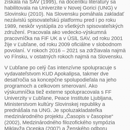
získala na SAV (1995), na docentku literatúry sa
habilitovala na Univerzite v Novej Gorici (UNG) v
Slovinsku (2010). Na Slovensku pomáhala zakladať
nezávislú spisovateľskú platformu pred i po roku
1989, neskôr vystúpila zo všetkých spisovateľských
združení. Pracovala ako vedecko-výskumná
pracovníčka na FiF UK a v ÚSlL SAV, od roku 2001
žije v Ľubľane, od roku 2009 oficiálne v slobodnom
povolaní. V rokoch 2016 – 2021 sa zdržiavala najmä
vo Fínsku, v ostatných rokoch najmä na Slovensku.
V Ľubľane po celý čas intenzívne spolupracuje s
vydavateľstvom KUD Apokalipsa, takmer dve
desaťročia sa koncepčne spolupodieľala na jeho
programoch a celkovom smerovaní. Ako
výskumníčka tiež externe spolupracovala s FF
Univerzity v Ľubľane, Peace Institute Ljubljana,
Ministerstvom kultúry Slovinskej republiky a
prednášala na UNG. Je spoluzakladateľka
medzinárodného projektu „Časopis v časopise“
(2002), Medzinárodného filozofického sympózia
Miklavža Ocepka (2007) a Ženského odboru