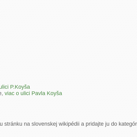
ulici P.Koyša
e,
viac o ulici Pavla Koyša
u stránku na slovenskej wikipédii a pridajte ju do kategó