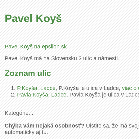
Pavel Koyš
Pavel Koyš na epsilon.sk
Pavel Koyš má na Slovensku 2 ulíc a námestí.
Zoznam ulíc
P.Koyša, Ladce
, P.Koyša je ulica v Ladce,
viac o 
Pavla Koyša, Ladce
, Pavla Koyša je ulica v Ladc
Kategórie: .
Chýba vám nejaká osobnosť?
Uistite sa, že má svoj
automaticky aj tu.