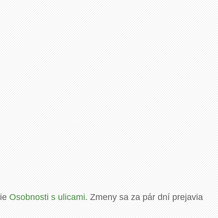
rie
Osobnosti s ulicami
. Zmeny sa za pár dní prejavia