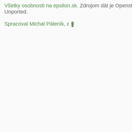
Všetky osobnosti na epsilon.sk.
Zdrojom dát je Openstr
Unported.
Spracoval Michal Páleník
,
ε