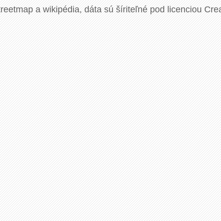
eetmap a wikipédia, dáta sú šíriteľné pod licenciou Cre