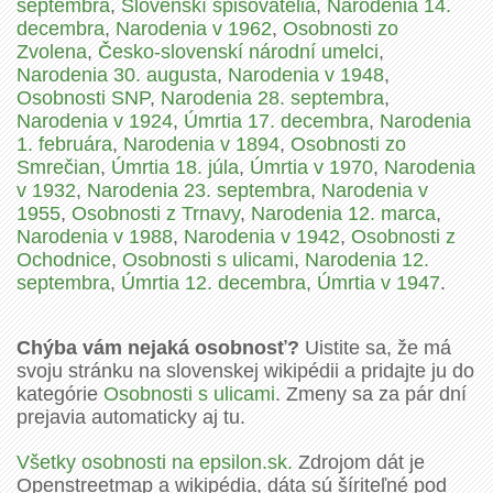
septembra
,
Slovenskí spisovatelia
,
Narodenia 14.
decembra
,
Narodenia v 1962
,
Osobnosti zo
Zvolena
,
Česko-slovenskí národní umelci
,
Narodenia 30. augusta
,
Narodenia v 1948
,
Osobnosti SNP
,
Narodenia 28. septembra
,
Narodenia v 1924
,
Úmrtia 17. decembra
,
Narodenia
1. februára
,
Narodenia v 1894
,
Osobnosti zo
Smrečian
,
Úmrtia 18. júla
,
Úmrtia v 1970
,
Narodenia
v 1932
,
Narodenia 23. septembra
,
Narodenia v
1955
,
Osobnosti z Trnavy
,
Narodenia 12. marca
,
Narodenia v 1988
,
Narodenia v 1942
,
Osobnosti z
Ochodnice
,
Osobnosti s ulicami
,
Narodenia 12.
septembra
,
Úmrtia 12. decembra
,
Úmrtia v 1947
.
Chýba vám nejaká osobnosť?
Uistite sa, že má
svoju stránku na slovenskej wikipédii a pridajte ju do
kategórie
Osobnosti s ulicami
. Zmeny sa za pár dní
prejavia automaticky aj tu.
Všetky osobnosti na epsilon.sk.
Zdrojom dát je
Openstreetmap a wikipédia, dáta sú šíriteľné pod