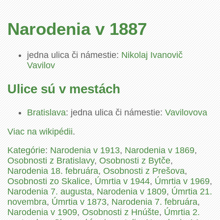
Narodenia v 1887
jedna ulica či námestie:
Nikolaj Ivanovič
Vavilov
Ulice sú v mestách
Bratislava
: jedna ulica či námestie:
Vavilovova
Viac na wikipédii
.
Kategórie
:
Narodenia v 1913
,
Narodenia v 1869
,
Osobnosti z Bratislavy
,
Osobnosti z Bytče
,
Narodenia 18. februára
,
Osobnosti z Prešova
,
Osobnosti zo Skalice
,
Úmrtia v 1944
,
Úmrtia v 1969
,
Narodenia 7. augusta
,
Narodenia v 1809
,
Úmrtia 21.
novembra
,
Úmrtia v 1873
,
Narodenia 7. februára
,
Narodenia v 1909
,
Osobnosti z Hnúšte
,
Úmrtia 2.