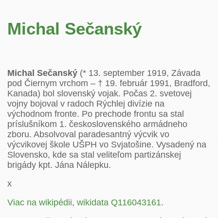
Michal Sečanský
Michal Sečanský
(* 13. september 1919, Závada
pod Čiernym vrchom – † 19. február 1991, Bradford,
Kanada) bol slovenský vojak. Počas 2. svetovej
vojny bojoval v radoch Rýchlej divízie na
východnom fronte. Po prechode frontu sa stal
príslušníkom 1. československého armádneho
zboru. Absolvoval paradesantný výcvik vo
výcvikovej škole UŠPH vo Svjatošine. Vysadený na
Slovensko, kde sa stal veliteľom partizánskej
brigády kpt. Jána Nálepku.
x
Viac na wikipédii
,
wikidata Q116043161
.