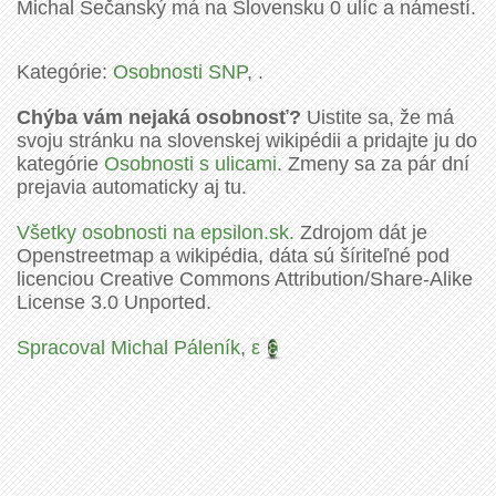
Michal Sečanský má na Slovensku 0 ulíc a námestí.
Kategórie:
Osobnosti SNP
, .
Chýba vám nejaká osobnosť?
Uistite sa, že má
svoju stránku na slovenskej wikipédii a pridajte ju do
kategórie
Osobnosti s ulicami
. Zmeny sa za pár dní
prejavia automaticky aj tu.
Všetky osobnosti na epsilon.sk.
Zdrojom dát je
Openstreetmap a wikipédia, dáta sú šíriteľné pod
licenciou Creative Commons Attribution/Share-Alike
License 3.0 Unported.
Spracoval Michal Páleník
,
ε