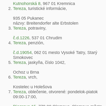
Kutnohorská
8
,
967 01
Kremnica
Tereza
, turistické informácie,
935 05
Pukanec
názvy: Breitendorfer alte Erbstolen
Tereza
, potraviny,
č.d.
1226
,
537 01
Chrudim
Tereza
, penzión,
č.d.
19054
,
062 01
mesto Vysoké Tatry, Starý
Smokovec
Tereza
, jaskyňa, číslo 1042,
Ochoz u Brna
Tereza
, vrch,
Kostelec u Holešova
Tereza
, oblečenie, otvorené: pondelok-piatok
09:00-17:00,