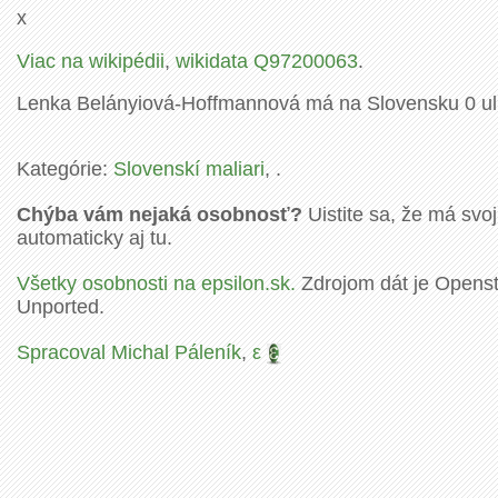
x
Viac na wikipédii
,
wikidata Q97200063
.
Lenka Belányiová-Hoffmannová má na Slovensku 0 ulí
Kategórie:
Slovenskí maliari
, .
Chýba vám nejaká osobnosť?
Uistite sa, že má svoj
automaticky aj tu.
Všetky osobnosti na epsilon.sk.
Zdrojom dát je Openstr
Unported.
Spracoval Michal Páleník
,
ε