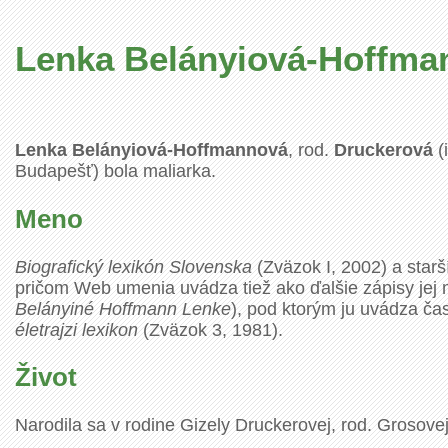
Lenka Belányiová-Hoffma
Lenka Belányiová-Hoffmannová
, rod.
Druckerová
(
Budapešť) bola maliarka.
Meno
Biografický lexikón Slovenska
(Zväzok I, 2002) a starš
pričom Web umenia uvádza tiež ako ďalšie zápisy jej
Belányiné Hoffmann Lenke
), pod ktorým ju uvádza č
életrajzi lexikon
(Zväzok 3, 1981).
Život
Narodila sa v rodine Gizely Druckerovej, rod. Grosove