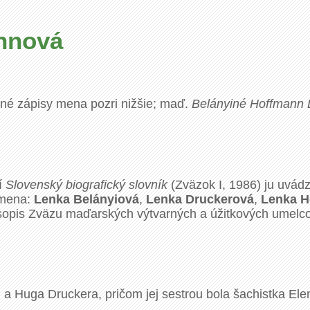
nnová
iné zápisy mena pozri nižšie; maď.
Belányiné Hoffmann 
í
Slovenský biografický slovník
(Zväzok I, 1986) ju uvá
 mena:
Lenka Belányiová
,
Lenka Druckerová
,
Lenka H
asopis Zväzu maďarských výtvarných a úžitkových umelc
j a Huga Druckera, pričom jej sestrou bola šachistka Ele