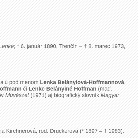
Lenke
; * 6. január 1890, Trenčín – † 8. marec 1973,
dzajú pod menom
Lenka Belányiová-Hoffmannová
,
offmann
či
Lenke Belányiné Hoffman
(maď.
ov
Művészet
(1971) aj biografický slovník
Magyar
na Kirchnerová, rod. Druckerová (* 1897 – † 1983).