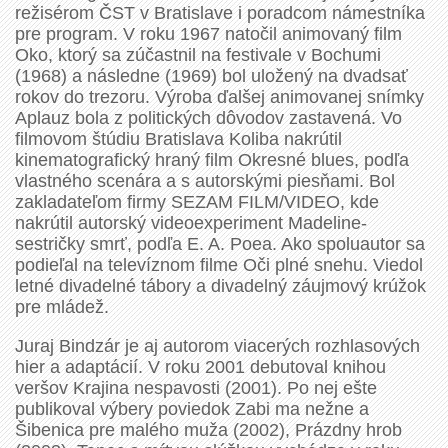
režisérom ČST v Bratislave i poradcom námestníka
pre program. V roku 1967 natočil animovaný film
Oko, ktorý sa zúčastnil na festivale v Bochumi
(1968) a následne (1969) bol uložený na dvadsať
rokov do trezoru. Výroba ďalšej animovanej snímky
Aplauz bola z politických dôvodov zastavená. Vo
filmovom štúdiu Bratislava Koliba nakrútil
kinematografický hraný film Okresné blues, podľa
vlastného scenára a s autorskými piesňami. Bol
zakladateľom firmy SEZAM FILM/VIDEO, kde
nakrútil autorský videoexperiment Madeline-
sestričky smrť, podľa E. A. Poea. Ako spoluautor sa
podieľal na televíznom filme Oči plné snehu. Viedol
letné divadelné tábory a divadelný záujmový krúžok
pre mládež.
Juraj Bindzár je aj autorom viacerých rozhlasových
hier a adaptácií. V roku 2001 debutoval knihou
veršov Krajina nespavosti (2001). Po nej ešte
publikoval výbery poviedok Zabi ma nežne a
Šibenica pre malého muža (2002), Prázdny hrob