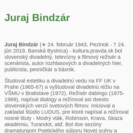
Juraj Bindzár
Juraj Bindzár
(∗ 24. február 1943, Pezinok - † 24.
jún 2019, Banská Bystrica) - kultura.pravda.sk bol
slovenský divadelný, televízny a filmový režisér a
scenárista, autor rozhlasových a divadelných hier,
publicista, pesničkár a básnik.
Študoval estetiku a divadelnú vedu na FF UK v
Prahe (1965-67) a vyštudoval divadelnú réžiu na
VŠMU v Bratislave (1972). Režisér dabingu (1975-
1989), napísal dialógy a režíroval asi dvesto
slovenských verzií svetových filmov. Inicioval a
zakladal štúdio LUDUS, pre ktoré napísal a režíroval
nosné tituly - Modrý vták, Robinson, Krava, Skaza
akadémiu, Turandot, atď. Bol dve sezóny
dramaturgom Poetického súboru Novej scény a