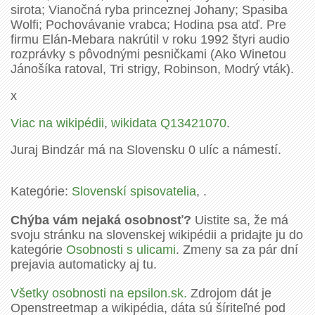
sirota; Vianočná ryba princeznej Johany; Spasiba
Wolfi; Pochovávanie vrabca; Hodina psa atď. Pre
firmu Elán-Mebara nakrútil v roku 1992 štyri audio
rozprávky s pôvodnými pesničkami (Ako Winetou
Jánošíka ratoval, Tri strigy, Robinson, Modrý vták).
x
Viac na wikipédii
,
wikidata Q13421070
.
Juraj Bindzár má na Slovensku 0 ulíc a námestí.
Kategórie:
Slovenskí spisovatelia
, .
Chýba vám nejaká osobnosť?
Uistite sa, že má
svoju stránku na slovenskej wikipédii a pridajte ju do
kategórie
Osobnosti s ulicami
. Zmeny sa za pár dní
prejavia automaticky aj tu.
Všetky osobnosti na epsilon.sk.
Zdrojom dát je
Openstreetmap a wikipédia, dáta sú šíriteľné pod