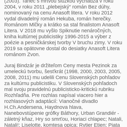
(2003). Tanec s mŕtvou slúžkou vychádza v roku
2004, v roku 2011 „plebejský“ román Bez dúhy,
nominovaný na cenu Anasoft litera. V roku 2012
vydal divadelný román Hekuba, román herečky.
Románom Mlčky a krátko sa stal finalistom Anasoft
Litera. V 2018 mu vyšlo Spiknutie nenáročných,
kniha kultúrnej publicistiky 1996-2015 a výber z
poézie a pesničkárskej tvorby V bruchu zimy. V roku
2019 sa opätovne dostal do desiatky Anasoft Litera
románom Zvon.
Juraj Bindzár je držiteľom Ceny mesta Pezinok za
umeleckú tvorbu, šesťkrát (1998, 2000, 2003, 2005,
2008, 2011) mu udelili Cenu Slovenských pohľadov
za kultúrnu publicistiku. V Slovenských pohľadoch
mal svoju pravidelnú publicisticko-kritickú rubriku
Rozhľadňa. Pre rozhlas napísal viacero hier a
rozhlasových adaptácií: Vianočné divadlo
H.Ch.Andersena, Haydnova hlava,
Nanebovstúpenie grófky Báthory, Urban Grandiér -
záletný kňaz, Hry so smrťou, Horiaci chlapec; Natali,
Natali!; Liselotte, komtesa opica; Rytier Etien; Piata