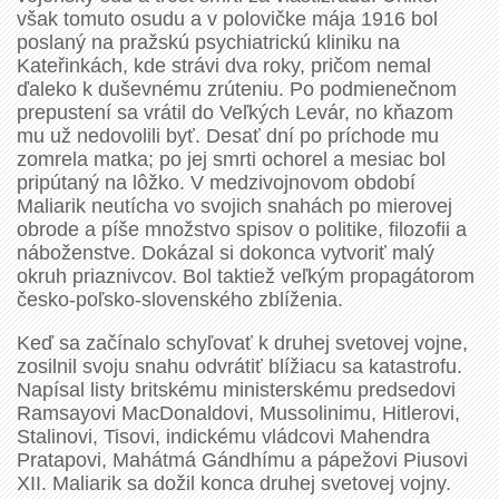
však tomuto osudu a v polovičke mája 1916 bol
poslaný na pražskú psychiatrickú kliniku na
Kateřinkách, kde strávi dva roky, pričom nemal
ďaleko k duševnému zrúteniu. Po podmienečnom
prepustení sa vrátil do Veľkých Levár, no kňazom
mu už nedovolili byť. Desať dní po príchode mu
zomrela matka; po jej smrti ochorel a mesiac bol
pripútaný na lôžko. V medzivojnovom období
Maliarik neutícha vo svojich snahách po mierovej
obrode a píše množstvo spisov o politike, filozofii a
náboženstve. Dokázal si dokonca vytvoriť malý
okruh priaznivcov. Bol taktiež veľkým propagátorom
česko-poľsko-slovenského zblíženia.
Keď sa začínalo schyľovať k druhej svetovej vojne,
zosilnil svoju snahu odvrátiť blížiacu sa katastrofu.
Napísal listy britskému ministerskému predsedovi
Ramsayovi MacDonaldovi, Mussolinimu, Hitlerovi,
Stalinovi, Tisovi, indickému vládcovi Mahendra
Pratapovi, Mahátmá Gándhímu a pápežovi Piusovi
XII. Maliarik sa dožil konca druhej svetovej vojny.