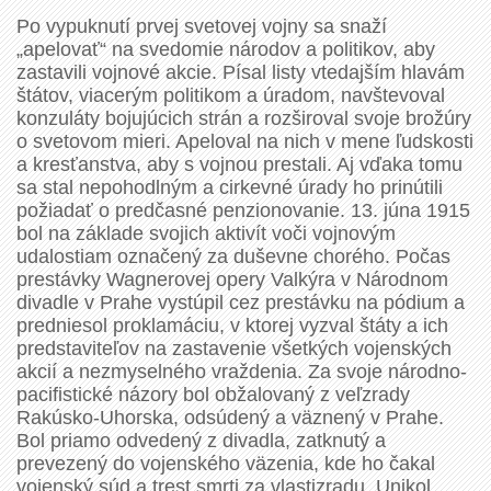
Po vypuknutí prvej svetovej vojny sa snaží
„apelovať“ na svedomie národov a politikov, aby
zastavili vojnové akcie. Písal listy vtedajším hlavám
štátov, viacerým politikom a úradom, navštevoval
konzuláty bojujúcich strán a rozširoval svoje brožúry
o svetovom mieri. Apeloval na nich v mene ľudskosti
a kresťanstva, aby s vojnou prestali. Aj vďaka tomu
sa stal nepohodlným a cirkevné úrady ho prinútili
požiadať o predčasné penzionovanie. 13. júna 1915
bol na základe svojich aktivít voči vojnovým
udalostiam označený za duševne chorého. Počas
prestávky Wagnerovej opery Valkýra v Národnom
divadle v Prahe vystúpil cez prestávku na pódium a
predniesol proklamáciu, v ktorej vyzval štáty a ich
predstaviteľov na zastavenie všetkých vojenských
akcií a nezmyselného vraždenia. Za svoje národno-
pacifistické názory bol obžalovaný z veľzrady
Rakúsko-Uhorska, odsúdený a väznený v Prahe.
Bol priamo odvedený z divadla, zatknutý a
prevezený do vojenského väzenia, kde ho čakal
vojenský súd a trest smrti za vlastizradu. Unikol