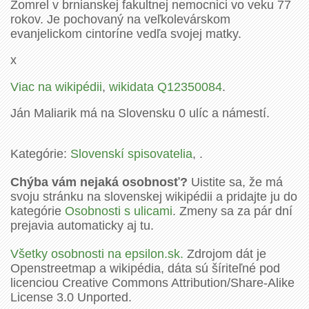
Zomrel v brnianskej fakultnej nemocnici vo veku 77
rokov. Je pochovaný na veľkolevárskom
evanjelickom cintoríne vedľa svojej matky.
x
Viac na wikipédii
,
wikidata Q12350084
.
Ján Maliarik má na Slovensku 0 ulíc a námestí.
Kategórie:
Slovenskí spisovatelia
, .
Chýba vám nejaká osobnosť?
Uistite sa, že má
svoju stránku na slovenskej wikipédii a pridajte ju do
kategórie
Osobnosti s ulicami
. Zmeny sa za pár dní
prejavia automaticky aj tu.
Všetky osobnosti na epsilon.sk.
Zdrojom dát je
Openstreetmap a wikipédia, dáta sú šíriteľné pod
licenciou Creative Commons Attribution/Share-Alike
License 3.0 Unported.