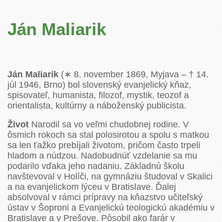
Ján Maliarik
Ján Maliarik
(∗ 8. november 1869, Myjava – † 14.
júl 1946, Brno) bol slovenský evanjelický kňaz,
spisovateľ, humanista, filozof, mystik, teozof a
orientalista, kultúrny a náboženský publicista.
Život
Narodil sa vo veľmi chudobnej rodine. V
ôsmich rokoch sa stal polosirotou a spolu s matkou
sa len ťažko prebíjali životom, pričom často trpeli
hladom a núdzou. Nadobudnúť vzdelanie sa mu
podarilo vďaka jeho nadaniu. Základnú školu
navštevoval v Holíči, na gymnáziu študoval v Skalici
a na evanjelickom lýceu v Bratislave. Ďalej
absolvoval v rámci prípravy na kňazstvo učiteľský
ústav v Šoproni a Evanjelickú teologickú akadémiu v
Bratislave a v Prešove. Pôsobil ako farár v