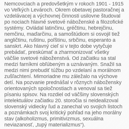
Nemcovciach a predovšetkým v rokoch 1901 - 1915
vo Veľkých Levároch. Okrem obetavej pastoračnej a
vzdelávacej a výchovnej činnosti usilovne študoval
po nociach hlavné svetové náboženské a filozofické
systémy. Ovládal latinčinu, gréčtinu, hebrejčinu,
nemčinu, maďarčinu, a samoštúdiom si osvojil tiež
angličtinu, ruštinu, poľštinu, srbčinu, esperanto a
sanskrt. Ako hlavný cieľ si v tejto dobe vytyčuje
prebádať, preskúmať a zharmonizovať všetky
väčšie svetové náboženstvá. Od začiatku sa stal
medzi farníkmi obľúbeným a uznávaným. Snažil sa
medzi nimi prebudiť túžbu po vzdelaní a morálnom
zušľachtení. Mimoriadne mu záležalo na výchove
detí. Na pozvanie prednášal v rôznych nábožensky
orientovaných spoločnostiach a venoval sa tiež
písaniu spisov. Na rozdiel od väčšiny slovenských
intelektuálov začiatku 20. storočia si neidealizoval
slovenský vidiecky ľud a zanechal vo svojich listoch
a poznámkach svoj kritický pohľad na jeho morálny
stav (alkoholizmus, primitivizmus, sexuálna
neviazanosť, „tupý materializmus“).