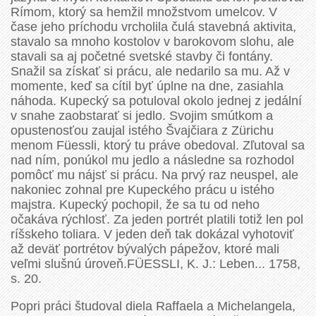
Rímom, ktorý sa hemžil množstvom umelcov. V
čase jeho príchodu vrcholila čulá stavebná aktivita,
stavalo sa mnoho kostolov v barokovom slohu, ale
stavali sa aj početné svetské stavby či fontány.
Snažil sa získať si prácu, ale nedarilo sa mu. Až v
momente, keď sa cítil byť úplne na dne, zasiahla
náhoda. Kupecký sa potuloval okolo jednej z jedální
v snahe zaobstarať si jedlo. Svojim smútkom a
opustenosťou zaujal istého Švajčiara z Zürichu
menom Füessli, ktorý tu práve obedoval. Zľutoval sa
nad ním, ponúkol mu jedlo a následne sa rozhodol
pomôcť mu nájsť si prácu. Na prvý raz neuspel, ale
nakoniec zohnal pre Kupeckého prácu u istého
majstra. Kupecký pochopil, že sa tu od neho
očakáva rýchlosť. Za jeden portrét platili totiž len pol
ríšskeho toliara. V jeden deň tak dokázal vyhotoviť
až deväť portrétov bývalých pápežov, ktoré mali
veľmi slušnú úroveň.FÜESSLI, K. J.: Leben... 1758,
s. 20.
Popri práci študoval diela Raffaela a Michelangela,