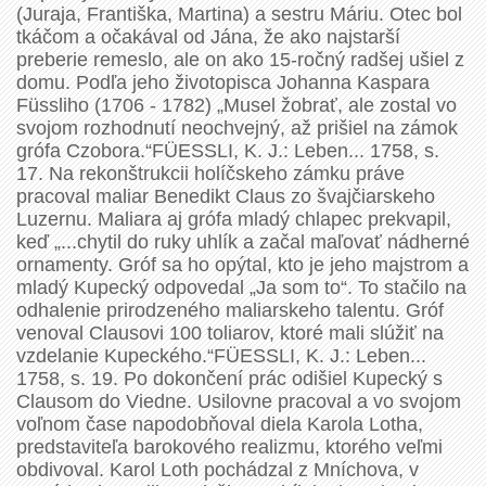
(Juraja, Františka, Martina) a sestru Máriu. Otec bol
tkáčom a očakával od Jána, že ako najstarší
preberie remeslo, ale on ako 15-ročný radšej ušiel z
domu. Podľa jeho životopisca Johanna Kaspara
Füssliho (1706 - 1782) „Musel žobrať, ale zostal vo
svojom rozhodnutí neochvejný, až prišiel na zámok
grófa Czobora.“FÜESSLI, K. J.: Leben... 1758, s.
17. Na rekonštrukcii holíčskeho zámku práve
pracoval maliar Benedikt Claus zo švajčiarskeho
Luzernu. Maliara aj grófa mladý chlapec prekvapil,
keď „...chytil do ruky uhlík a začal maľovať nádherné
ornamenty. Gróf sa ho opýtal, kto je jeho majstrom a
mladý Kupecký odpovedal „Ja som to“. To stačilo na
odhalenie prirodzeného maliarskeho talentu. Gróf
venoval Clausovi 100 toliarov, ktoré mali slúžiť na
vzdelanie Kupeckého.“FÜESSLI, K. J.: Leben...
1758, s. 19. Po dokončení prác odišiel Kupecký s
Clausom do Viedne. Usilovne pracoval a vo svojom
voľnom čase napodobňoval diela Karola Lotha,
predstaviteľa barokového realizmu, ktorého veľmi
obdivoval. Karol Loth pochádzal z Mníchova, v