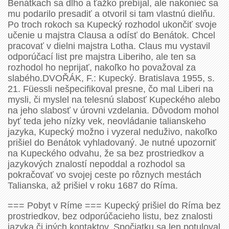
Benátkach sa dlho a ťažko prebíjal, ale nakoniec sa
mu podarilo presadiť a otvoril si tam vlastnú dielňu.
Po troch rokoch sa Kupecký rozhodol ukončiť svoje
učenie u majstra Clausa a odísť do Benátok. Chcel
pracovať v dielni majstra Lotha. Claus mu vystavil
odporúčací list pre majstra Liberiho, ale ten sa
rozhodol ho neprijať, nakoľko ho považoval za
slabého.DVOŘÁK, F.: Kupecký. Bratislava 1955, s.
21. Füessli nešpecifikoval presne, čo mal Liberi na
mysli, či myslel na telesnú slabosť Kupeckého alebo
na jeho slabosť v úrovni vzdelania. Dôvodom mohol
byť teda jeho nízky vek, neovládanie talianskeho
jazyka, Kupecký možno i vyzeral neduživo, nakoľko
prišiel do Benátok vyhladovaný. Je nutné upozorniť
na Kupeckého odvahu, že sa bez prostriedkov a
jazykových znalostí nepoddal a rozhodol sa
pokračovať vo svojej ceste po rôznych mestách
Talianska, až prišiel v roku 1687 do Ríma.
=== Pobyt v Ríme === Kupecký prišiel do Ríma bez
prostriedkov, bez odporúčacieho listu, bez znalosti
jazyka či iných kontaktov. Spočiatku sa len potuloval