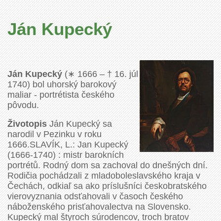
Ján Kupecký
Ján Kupecký
(∗ 1666 – † 16. júl
1740) bol uhorský barokový
maliar - portrétista českého
pôvodu.
Životopis
Ján Kupecký sa
narodil v Pezinku v roku
1666.SLAVÍK, L.: Jan Kupecký
(1666-1740) : mistr barokních
portrétů. Rodný dom sa zachoval do dnešných dní.
Rodičia pochádzali z mladoboleslavského kraja v
Čechách, odkiaľ sa ako príslušníci českobratského
vierovyznania odsťahovali v časoch českého
náboženského prisťahovalectva na Slovensko.
Kupecký mal štyroch súrodencov, troch bratov