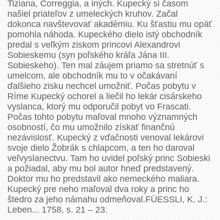
Tiziana, Correggia, a iných. Kupecký si časom
našiel priateľov z umeleckých kruhov. Začal
dokonca navštevovať akadémiu. Ku šťastiu mu opäť
pomohla náhoda. Kupeckého dielo istý obchodník
predal s veľkým ziskom princovi Alexandrovi
Sobieskemu (syn poľského kráľa Jána III.
Sobieskeho). Ten mal záujem priamo sa stretnúť s
umelcom, ale obchodník mu to v očakávaní
ďalšieho zisku nechcel umožniť. Počas pobytu v
Ríme Kupecký ochorel a liečil ho lekár cisárskeho
vyslanca, ktorý mu odporučil pobyt vo Frascati.
Počas tohto pobytu maľoval mnoho významných
osobností, čo mu umožnilo získať finančnú
nezávislosť. Kupecký z vďačnosti venoval lekárovi
svoje dielo Žobrák s chlapcom, a ten ho daroval
veľvyslanectvu. Tam ho uvidel poľský princ Sobieski
a požiadal, aby mu bol autor hneď predstavený.
Doktor mu ho predstavil ako nemeckého maliara.
Kupecký pre neho maľoval dva roky a princ ho
štedro za jeho námahu odmeňoval.FÜESSLI, K. J.:
Leben... 1758, s. 21 – 23.