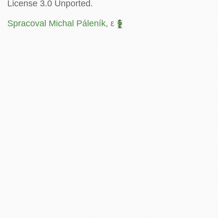
License 3.0 Unported.
Spracoval Michal Páleník
,
ε