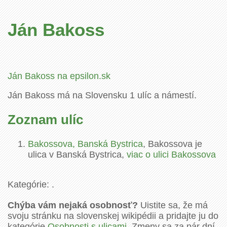
Ján Bakoss
Ján Bakoss na epsilon.sk
Ján Bakoss má na Slovensku 1 ulíc a námestí.
Zoznam ulíc
Bakossova, Banská Bystrica
, Bakossova je
ulica v Banská Bystrica,
viac o ulici Bakossova
Kategórie: .
Chýba vám nejaká osobnosť?
Uistite sa, že má
svoju stránku na slovenskej wikipédii a pridajte ju do
kategórie
Osobnosti s ulicami
. Zmeny sa za pár dní