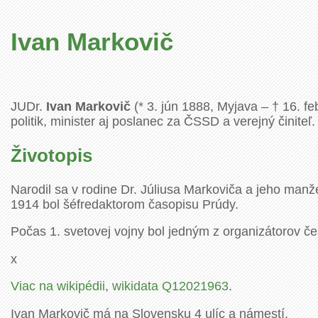
Ivan Markovič
JUDr.
Ivan Markovič
(* 3. jún 1888, Myjava – † 16. f
politik, minister aj poslanec za ČSSD a verejný činiteľ.
Životopis
Narodil sa v rodine Dr. Júliusa Markoviča a jeho man
1914 bol šéfredaktorom časopisu Prúdy.
Počas 1. svetovej vojny bol jedným z organizátorov č
x
Viac na wikipédii
,
wikidata Q12021963
.
Ivan Markovič má na Slovensku 4 ulíc a námestí.