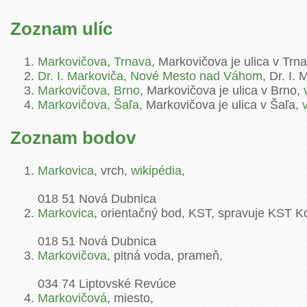
Zoznam ulíc
Markovičova, Trnava
, Markovičova je ulica v Trn
Dr. I. Markoviča, Nové Mesto nad Váhom
, Dr. I
Markovičova, Brno
, Markovičova je ulica v Brno,
Markovičova, Šaľa
, Markovičova je ulica v Šaľa,
Zoznam bodov
Markovica
, vrch,
wikipédia
,
018 51
Nová Dubnica
Markovica
, orientačný bod, KST, spravuje KST Ko
018 51
Nová Dubnica
Markovičova
, pitná voda, prameň,
034 74
Liptovské Revúce
Markovičová
, miesto,