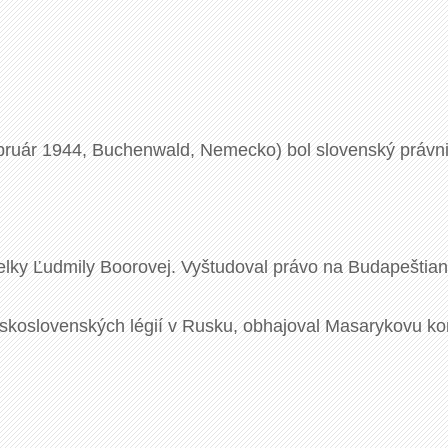
ebruár 1944, Buchenwald, Nemecko) bol slovenský právni
želky Ľudmily Boorovej. Vyštudoval právo na Budapeštian
eskoslovenských légií v Rusku, obhajoval Masarykovu ko