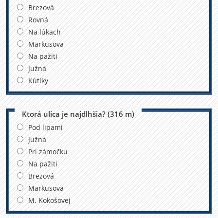
Brezová
Rovná
Na lúkach
Markusova
Na pažiti
Južná
Kútiky
Ktorá ulica je najdlhšia? (316 m)
Pod lipami
Južná
Pri zámočku
Na pažiti
Brezová
Markusova
M. Kokošovej