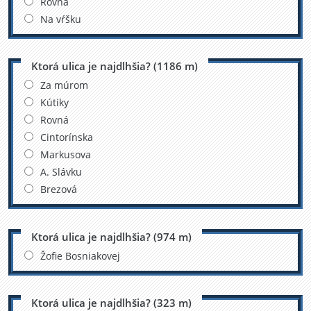
Rovná
Na vŕšku
Ktorá ulica je najdlhšia? (1186 m)
Za múrom
Kútiky
Rovná
Cintorínska
Markusova
A. Slávku
Brezová
Ktorá ulica je najdlhšia? (974 m)
Žofie Bosniakovej
Ktorá ulica je najdlhšia? (323 m)