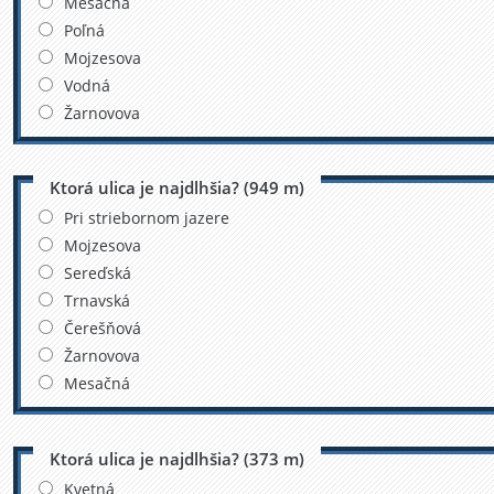
Mesačná
Poľná
Mojzesova
Vodná
Žarnovova
Ktorá ulica je najdlhšia? (949 m)
Pri striebornom jazere
Mojzesova
Sereďská
Trnavská
Čerešňová
Žarnovova
Mesačná
Ktorá ulica je najdlhšia? (373 m)
Kvetná