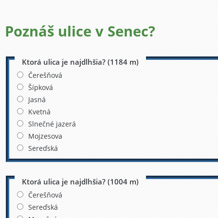
Poznáš ulice v
Senec?
Ktorá ulica je najdlhšia? (1184 m)
Čerešňová
Šípková
Jasná
Kvetná
Slnečné jazerá
Mojzesova
Sereďská
Ktorá ulica je najdlhšia? (1004 m)
Čerešňová
Sereďská