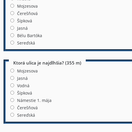
Mojzesova
Čerešňová
Šípková
Jasná
Bélu Bartóka
Sereďská
Ktorá ulica je najdlhšia? (355 m)
Mojzesova
Jasná
Vodná
Šípková
Námestie 1. mája
Čerešňová
Sereďská