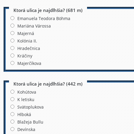
Ktorá ulica je najdlhšia? (681 m)
Emanuela Teodora Böhma
Mariána Várossa
Majerná
Kolónia II.
Hradečnica
Kráčiny
Majerčíkova
Ktorá ulica je najdlhšia? (442 m)
Kohútova
K letisku
Svätoplukova
Hlboká
Blažeja Bullu
Devínska